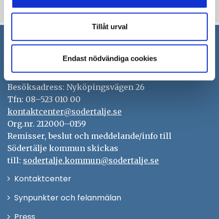
thumb_up
thumb_down
Ja
Nej
Tillåt urval
Södertälje kommun
Endast nödvändiga cookies
151 89 Södertälje
Besöksadress: Nyköpingsvägen 26
Tfn: 08–523 010 00
kontaktcenter@sodertalje.se
Org.nr. 212000–0159
Remisser, beslut och meddelande/info till
Södertälje kommun skickas
till:
sodertalje.kommun@sodertalje.se
Öppna
Kontaktcenter
i
Synpunkter och felanmälan
nytt
Öppna
Press
fönster