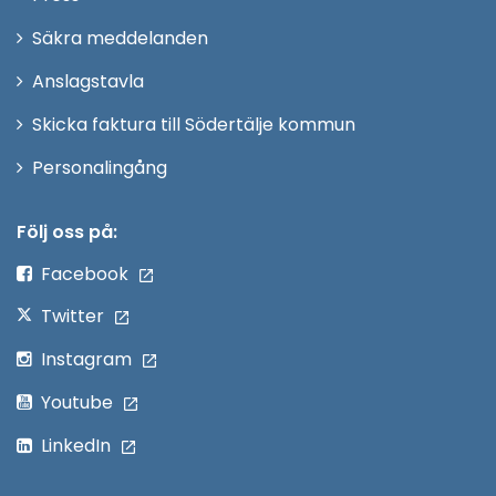
i
Säkra meddelanden
nytt
Anslagstavla
fönster
Skicka faktura till Södertälje kommun
Öppna
Personalingång
i
nytt
Följ oss på:
fönster
Facebook
Twitter
Instagram
Youtube
LinkedIn