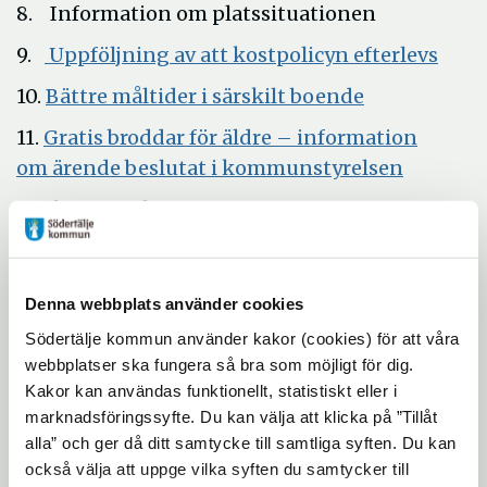
8. Information om platssituationen
Öpp
9.
Uppföljning av att kostpolicyn efterlevs
i
Öppna
10.
Bättre måltider i särskilt boende
nytt
i
11.
Gratis broddar för äldre – information
föns
nytt
Öppna
om ärende beslutat i kommunstyrelsen
fönster
i
Beslutsärenden
nytt
12.
Revisionsrapport nr 6/2016 –
fönster
Granskning av kommunens hantering av
Denna webbplats använder cookies
Öpp
anmälningar utifrån lex Sarah och lex Maria
i
Södertälje kommun använder kakor (cookies) för att våra
13.
Verksamhetsplan och budget för
webbplatser ska fungera så bra som möjligt för dig.
nyt
Öppna
äldreomsorgsnämnden 2017
Kakor kan användas funktionellt, statistiskt eller i
föns
i
marknadsföringssyfte. Du kan välja att klicka på ”Tillåt
14.
Yttrande över remiss – ”Ökad insyn i
nytt
alla” och ger då ditt samtycke till samtliga syften. Du kan
Öppna
välfärden”
också välja att uppge vilka syften du samtycker till
fönster
i