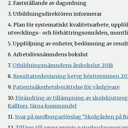
2. Fastställande av dagordning
3. Utbildningsdirektören informerar
4. Plan för systematiskt kvalitetsarbete, uppfö
utvecklings- och förbättringsområden, muntl
5. Uppföljning av enheter, bedömning av resu
6. Arbetslivsnämndens bokslut
Öppn
7.
Utbildningsnämndens årsbokslut 2018
i
8.
Resultatredovisning betyg höstterminen 201
nytt
Öp
9.
Patientsäkerhetsberättelse för vårdgivare
fönst
i
10.
Förändring av tillämpning av skolskjutsreg
nyt
Öppna
Kallfors, Järna kommundel
fön
i
11.
Svar på medborgarförslag "Skolgården på Ro
nytt
12.
Tillägg till programpris naturbruksprogram