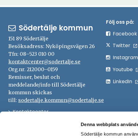
Följ oss på:
Södertälje kommun
Facebook
151 89 Södertälje
Twitter
Besöksadress: Nyköpingsvägen 26
Tfn: 08–523 010 00
Instagram
kontaktcenter@sodertalje.se
Youtube
Org.nr. 212000–0159
Remisser, beslut och
LinkedIn
meddelande/info till Södertälje
kommun skickas
till:
sodertalje.kommun@sodertalje.se
Öppna
Kontaktcenter
i
Synpunkter och felanmälan
Denna webbplats använde
nytt
Södertälje kommun använde
Öppna
Press
fönster