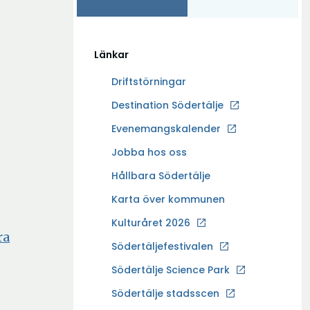
Länkar
Driftstörningar
Ö
Destination Södertälje
p
Evenemangskalender
p
Ö
Jobba hos oss
n
p
a
Hållbara Södertälje
p
i
Karta över kommunen
n
n
a
Kulturåret 2026
y
ra
i
t
Södertäljefestivalen
n
t
Ö
Södertälje Science Park
y
f
p
t
Södertälje stadsscen
ö
p
Öppna
t