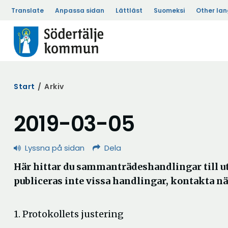
Translate
Anpassa sidan
Lättläst
Suomeksi
Other la
Start
/
Arkiv
2019-03-05
Lyssna på sidan
Dela
Här hittar du sammanträdeshandlingar till
publiceras inte vissa handlingar, kontakta n
1. Protokollets justering