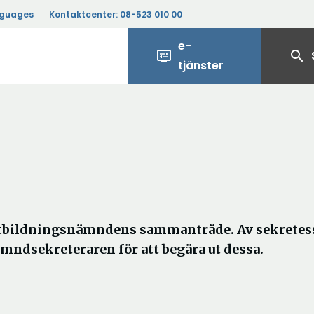
nguages
Kontaktcenter:
08-523 010 00
e-
display_settings
search
tjänster
 utbildningsnämndens sammanträde. Av sekretes
ämndsekreteraren för att begära ut dessa.