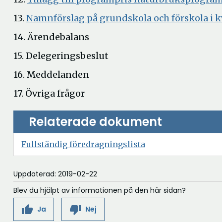
fönster
13.
Namnförslag på grundskola och förskola i k
14. Ärendebalans
15. Delegeringsbeslut
16. Meddelanden
17. Övriga frågor
Relaterade dokument
Öppna
Fullständig föredragningslista
i
nytt
Uppdaterad: 2019-02-22
fönster
Blev du hjälpt av informationen på den här sidan?
thumb_up
thumb_down
Ja
Nej