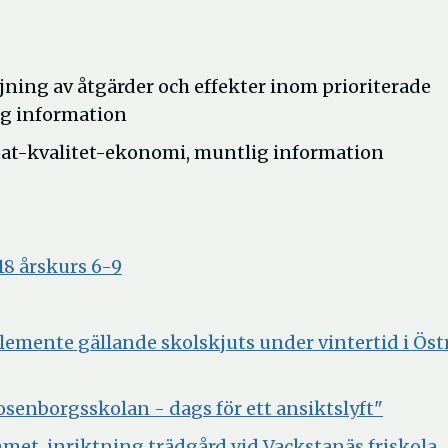
ljning av åtgärder och effekter inom prioriterade
ig information
ltat-kvalitet-ekonomi, muntlig information
a
Öppna
8 årskurs 6-9
i
pna
er
nytt
lemente gällande skolskjuts under vintertid i Öst
fönster
t
ster
Öppna
senborgsskolan - dags för ett ansiktslyft"
i
met, inriktning trädgård vid Vackstanäs friskola