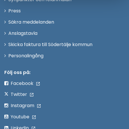
nytt
Öppna
Press
fönster
i
Säkra meddelanden
nytt
Anslagstavla
fönster
Skicka faktura till Södertälje kommun
Öppna
Personalingång
i
nytt
Följ oss på:
fönster
Facebook
Twitter
Instagram
Youtube
LinkedIn