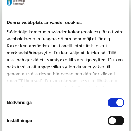
för Tillverkaren 1 m fl (Lantchipsfabriken),
fönster
Öppna
Hovsjö, Södertälje
i
9. Övriga frågor
Denna webbplats använder cookies
nytt
10. Ordföranden informerar
Södertälje kommun använder kakor (cookies) för att våra
fönster
webbplatser ska fungera så bra som möjligt för dig.
11. Kontorschefen informerar
Kakor kan användas funktionellt, statistiskt eller i
12. Ärendebalans
marknadsföringssyfte. Du kan välja att klicka på ”Tillåt
alla” och ger då ditt samtycke till samtliga syften. Du kan
13. Delegeringsbeslut
också välja att uppge vilka syften du samtycker till
genom att välja dessa här nedan och därefter klicka i
14. Meddelanden
rutan ”Tillåt urval”. Du kan när som helst ta tillbaka ditt
samtycke genom att öppna CookieBot på vår sida och
Relaterade dokument
klicka på ”Ta tillbaka samtycke”. Genom att klicka på
Samtyckesval
"Visa detaljer" kan du läsa om hur kakorna används och
Nödvändiga
Öppna
Fullständig föredragningslista
hur vi och våra leverantörer inhämtar och behandlar
i
personuppgifter.
nytt
Inställningar
Uppdaterad: 2017-02-15
fönster