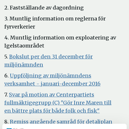
2. Fastställande av dagordning
3. Muntlig information om reglerna för
fyrverkerier
4. Muntlig information om exploatering av
Igelstaområdet
5.
Bokslut per den 31 december för
Öppna
miljönämnden
i
6.
Uppföljning av miljönämndens
nytt
Öppna
verksamhet - januari-december 2016
fönster
i
7.
Svar på motion av Centerpartiets
nytt
fullmäktigegrupp (C) "Gör Inre Maren till
fönster
Öppna
en bättre plats för både folk och fisk"
i
8.
Remiss angående samråd för detaljplan
nytt