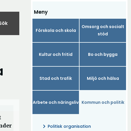
Meny
Sök
Omsorg och socialt
Förskola och skola
stöd
Kultur och fritid
Bo och bygga
a
Stad och trafik
Miljö och hälsa
Arbete och näringsliv
Kommun och politik
t
under
chevron_right
Politisk organisation