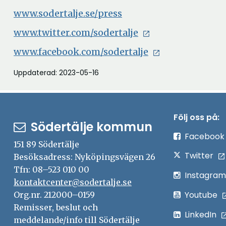
www.sodertalje.se/press
www.twitter.com/sodertalje
www.facebook.com/sodertalje
Uppdaterad: 2023-05-16
Följ oss på:
Södertälje kommun
Facebook
151 89 Södertälje
Twitter
Besöksadress: Nyköpingsvägen 26
Tfn: 08–523 010 00
Instagram
kontaktcenter@sodertalje.se
Youtube
Org.nr. 212000–0159
Remisser, beslut och
LinkedIn
meddelande/info till Södertälje