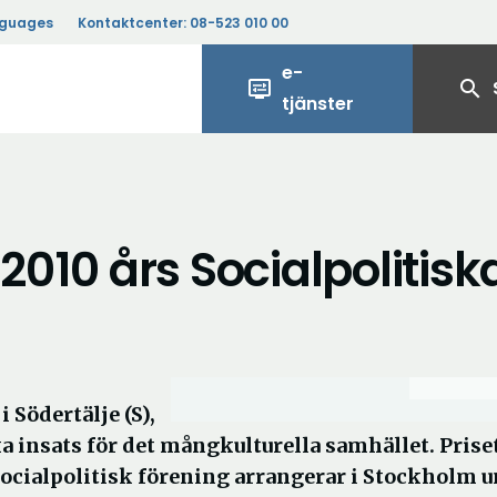
nguages
Kontaktcenter:
08-523 010 00
e-
display_settings
search
tjänster
2010 års Socialpolitisk
Södertälje (S),
ska insats för det mångkulturella samhället. Prise
ocialpolitisk förening arrangerar i Stockholm 