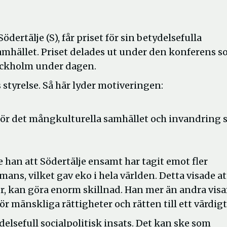
rtälje (S), får priset för sin betydelsefulla
samhället. Priset delades ut under den konferens 
tockholm under dagen.
 styrelse. Så här lyder motiveringen:
ör det mångkulturella samhället och invandring
 han att Södertälje ensamt har tagit emot fler
ans, vilket gav eko i hela världen. Detta visade at
, kan göra enorm skillnad. Han mer än andra visar
för mänskliga rättigheter och rätten till ett värdigt 
ydelsefull socialpolitisk insats. Det kan ske som