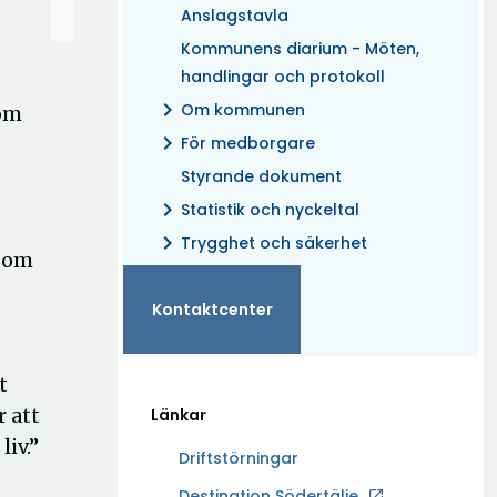
Anslagstavla
Kommunens diarium - Möten,
handlingar och protokoll
chevron_right
Om kommunen
som
chevron_right
För medborgare
Styrande dokument
chevron_right
Statistik och nyckeltal
chevron_right
Trygghet och säkerhet
 som
Kontaktcenter
t
 att
Länkar
liv.”
Driftstörningar
Ö
Destination Södertälje