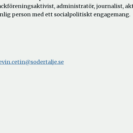
ackföreningsaktivist, administratör, journalist, akt
anlig person med ett socialpolitiskt engagemang.
evin.cetin@sodertalje.se