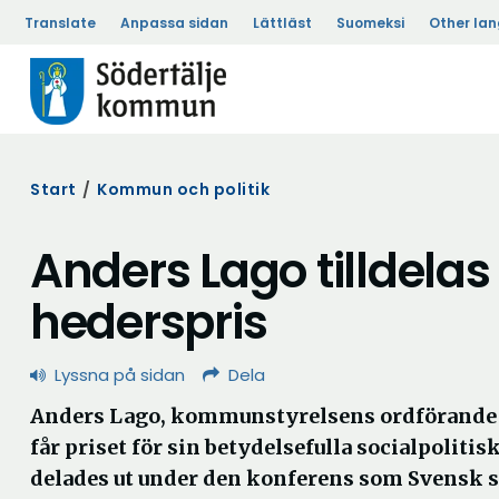
Translate
Anpassa sidan
Lättläst
Suomeksi
Other la
Start
/
Kommun och politik
Anders Lago tilldelas 
hederspris
Lyssna på sidan
Dela
Anders Lago, kommunstyrelsens ordförande i 
får priset för sin betydelsefulla socialpoliti
delades ut under den konferens som Svensk s