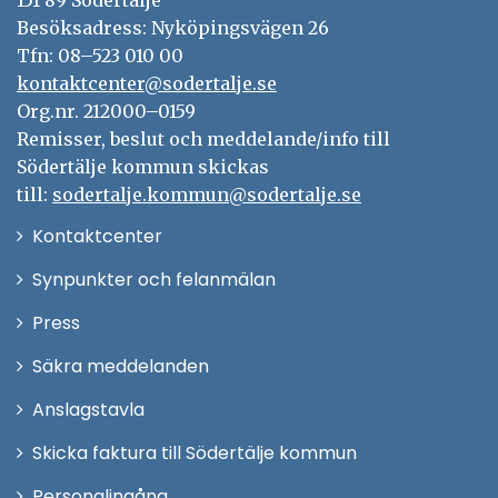
151 89 Södertälje
Besöksadress: Nyköpingsvägen 26
Tfn: 08–523 010 00
kontaktcenter@sodertalje.se
Org.nr. 212000–0159
Remisser, beslut och meddelande/info till
Södertälje kommun skickas
till:
sodertalje.kommun@sodertalje.se
Öppna
Kontaktcenter
i
Synpunkter och felanmälan
nytt
Öppna
Press
fönster
i
Säkra meddelanden
nytt
Anslagstavla
fönster
Skicka faktura till Södertälje kommun
Öppna
Personalingång