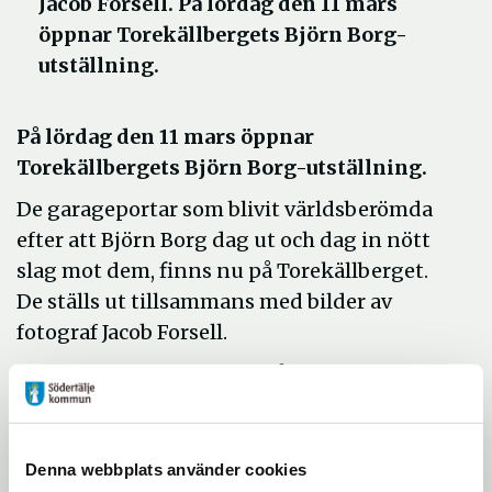
Jacob Forsell. På lördag den 11 mars
öppnar Torekällbergets Björn Borg-
utställning.
På lördag den 11 mars öppnar
Torekällbergets Björn Borg-utställning.
De garageportar som blivit världsberömda
efter att Björn Borg dag ut och dag in nött
slag mot dem, finns nu på Torekällberget.
De ställs ut tillsammans med bilder av
fotograf Jacob Forsell.
Jacob Forsell var anställd på Expressen 1964
- 1990 och är en av sin generations mest
tongivande fotografer. Han följde Björn
Borgs karriär under hela 1970-talet. Från
Denna webbplats använder cookies