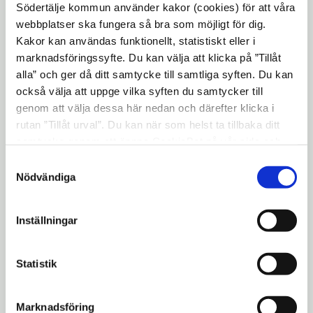
den okände 14-åringen i Kungens Kanna
Södertälje kommun använder kakor (cookies) för att våra
till toppmatcherna i Stockholm Open,
webbplatser ska fungera så bra som möjligt för dig.
Masters och Davis Cup, och de stora
Kakor kan användas funktionellt, statistiskt eller i
marknadsföringssyfte. Du kan välja att klicka på ”Tillåt
Wimbledonsegrarna.
alla” och ger då ditt samtycke till samtliga syften. Du kan
Utställningen visas på handelsboden i
också välja att uppge vilka syften du samtycker till
Torekällberget, som har öppet lördagar och
genom att välja dessa här nedan och därefter klicka i
rutan ”Tillåt urval”. Du kan när som helst ta tillbaka ditt
söndagar kl. 11-16 i mars.
samtycke genom att öppna CookieBot på vår sida och
Mer information
klicka på ”Ta tillbaka samtycke”. Genom att klicka på
Samtyckesval
"Visa detaljer" kan du läsa om hur kakorna används och
Nödvändiga
Kristina Svidén, programintendent
hur vi och våra leverantörer inhämtar och behandlar
Torekällberget, 08-523 014 34,
personuppgifter.
kristina.sviden@sodertalje.se
Inställningar
Helene Andersson, pressekreterare, 08-523
Statistik
066 03,
helene.p.andersson@sodertalje.se
Marknadsföring
Med vänliga hälsningar