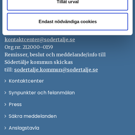
Tillåt urval
Södertälje kommun
151 89 Södertälje
Endast nödvändiga cookies
Besöksadress: Nyköpingsvägen 26
Tfn: 08–523 010 00
kontaktcenter@sodertalje.se
Org.nr. 212000–0159
Remisser, beslut och meddelande/info till
Södertälje kommun skickas
till:
sodertalje.kommun@sodertalje.se
Öppna
Kontaktcenter
i
Synpunkter och felanmälan
nytt
Öppna
Press
fönster
i
Säkra meddelanden
nytt
Anslagstavla
fönster