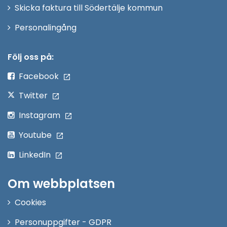
Skicka faktura till Södertälje kommun
Öppna
Personalingång
i
nytt
Följ oss på:
fönster
Facebook
Twitter
Instagram
Youtube
LinkedIn
Om webbplatsen
Cookies
Personuppgifter - GDPR