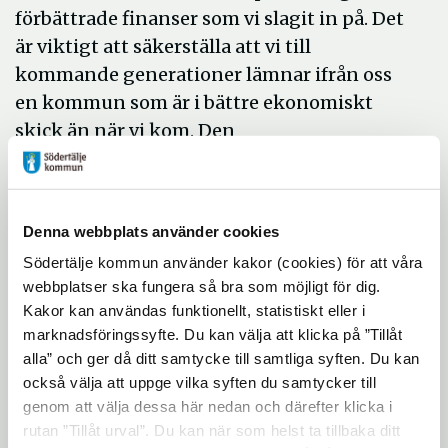
förbättrade finanser som vi slagit in på. Det
är viktigt att säkerställa att vi till
kommande generationer lämnar ifrån oss
en kommun som är i bättre ekonomiskt
skick än när vi kom. Den
störstautmaningen blir att minska
låneskulden, säger Camilla Broo.
Stadsdirektör Martin Andreae är nöjd med
Denna webbplats använder cookies
utnämningen.
Södertälje kommun använder kakor (cookies) för att våra
webbplatser ska fungera så bra som möjligt för dig.
- Med Camilla Broo får vi en ekonomi- och
Kakor kan användas funktionellt, statistiskt eller i
finansdirektör med mycket stor kompetens
marknadsföringssyfte. Du kan välja att klicka på ”Tillåt
alla” och ger då ditt samtycke till samtliga syften. Du kan
och förmåga. Camilla har de senaste åren
också välja att uppge vilka syften du samtycker till
varit delaktig i det arbete som lett till att
genom att välja dessa här nedan och därefter klicka i
Södertäljes ekonomi radikalt förbättras. Nu
rutan ”Tillåt urval”. Du kan när som helst ta tillbaka ditt