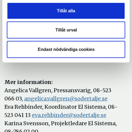
* Ambitionen är att nå även de familjer som
inte i vanliga fall nås av Kulturskolans
Tillåt alla
verksamhet.
* Undervisningen är frivillig, kostnadsfri
Tillåt urval
och intensiv.
* Barnen har tre till fyra ensemblelektioner
Endast nödvändiga cookies
per vecka och möts dessutom på en
familjekväll varje torsdag.
Mer information:
Angelica Vallgren, Pressansvarig, 08-523
066 03,
angelica.vallgren@sodertalje.se
Eva Rehbinder, Koordinator El Sistema, 08-
523 041 13
eva.rehbinder@sodertalje.se
Karina Svensson, Projektledare El Sistema,
08-786 02 00,