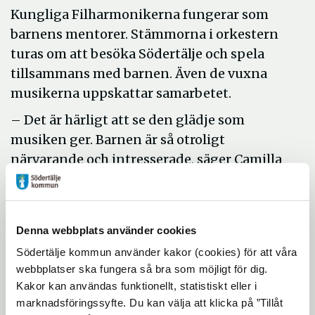
Kungliga Filharmonikerna fungerar som
barnens mentorer. Stämmorna i orkestern
turas om att besöka Södertälje och spela
tillsammans med barnen. Även de vuxna
musikerna uppskattar samarbetet.
– Det är härligt att se den glädje som
musiken ger. Barnen är så otroligt
närvarande och intresserade, säger Camilla
Svarfvar, violast i Filharmonikerna.
Pedagogerna som arbetar i El Sistema ser
att musikerna från Konserthuset fyller en
Denna webbplats använder cookies
viktig funktion, inte bara musikaliskt, utan
Södertälje kommun använder kakor (cookies) för att våra
också som personliga förebilder.
webbplatser ska fungera så bra som möjligt för dig.
Kakor kan användas funktionellt, statistiskt eller i
– Stoltheten när barnen med självklarhet
marknadsföringssyfte. Du kan välja att klicka på ”Tillåt
refererar till filharmonikerna som ”Alf” eller