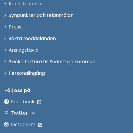
Öppna
Kontaktcenter
i
Synpunkter och felanmälan
nytt
Öppna
Press
fönster
i
Säkra meddelanden
nytt
Anslagstavla
fönster
Skicka faktura till Södertälje kommun
Öppna
Personalingång
i
nytt
Följ oss på:
fönster
Facebook
Twitter
Instagram