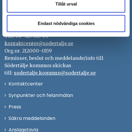
Tillåt urval
Södertälje kommun
151 89 Södertälje
Endast nödvändiga cookies
Besöksadress: Nyköpingsvägen 26
Tfn: 08–523 010 00
kontaktcenter@sodertalje.se
Org.nr. 212000–0159
Remisser, beslut och meddelande/info till
Södertälje kommun skickas
till:
sodertalje.kommun@sodertalje.se
Öppna
Kontaktcenter
i
Synpunkter och felanmälan
nytt
Öppna
Press
fönster
i
Säkra meddelanden
nytt
Anslagstavla
fönster