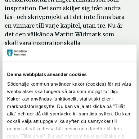
inspiration. Det som skiljer sig från andra
läs- och skrivprojekt att det inte finns bara
en vinnare till varje kapitel, utan tre. Nu är
det den välkända Martin Widmark som
skall vara inspirationskälla.
- Vi vill visa att fantasin kan ta olika vägar
som alla är rätt, säger Lars Ahlin,
kultursekreterare på Södertälje kommun.
Denna webbplats använder cookies
En jury utser tre fortsättningskapitel så att
Södertälje kommun använder kakor (cookies) för att våra
webbplatser ska fungera så bra som möjligt för dig.
det totalt blir fyra kapitel som avslutas i
Kakor kan användas funktionellt, statistiskt eller i
februari 2010.
marknadsföringssyfte. Du kan välja att klicka på ”Tillåt
alla” och ger då ditt samtycke till samtliga syften. Du kan
Jury består av Cerise Zetterström Bauer, elev
också välja att uppge vilka syften du samtycker till
på Wendela Hebbegymnasiet, Stefan Estby,
genom att välja dessa här nedan och därefter klicka i
lärare och författare av ungdomsdeckare,
rutan ”Tillåt urval”. Du kan när som helst ta tillbaka ditt