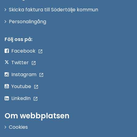
Skicka faktura till Södertälje kommun
Öppna
Personalingång
i
nytt
Följ oss på:
fönster
Facebook
Twitter
Instagram
Youtube
LinkedIn
Om webbplatsen
Cookies