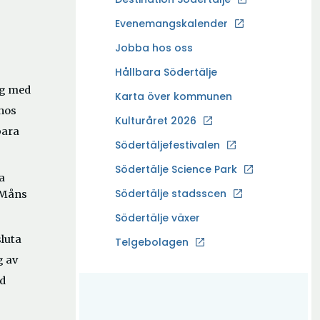
p
Evenemangskalender
p
Ö
Jobba hos oss
n
p
a
Hållbara Södertälje
p
i
ag med
Karta över kommunen
n
n
 hos
a
Kulturåret 2026
y
bara
i
t
Södertäljefestivalen
n
t
Ö
Södertälje Science Park
y
f
a
p
t
Södertälje stadsscen
 Måns
ö
p
t
n
Södertälje växer
n
f
s
sluta
a
Ö
Telgebolagen
ö
t
i
p
g av
n
e
n
p
s
id
r
y
n
t
t
a
e