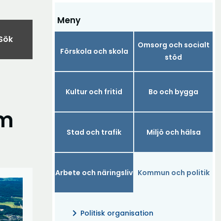
Meny
Sök
Omsorg och socialt
Förskola och skola
stöd
Kultur och fritid
Bo och bygga
om
Stad och trafik
Miljö och hälsa
Arbete och näringsliv
Kommun och politik
chevron_right
Politisk organisation