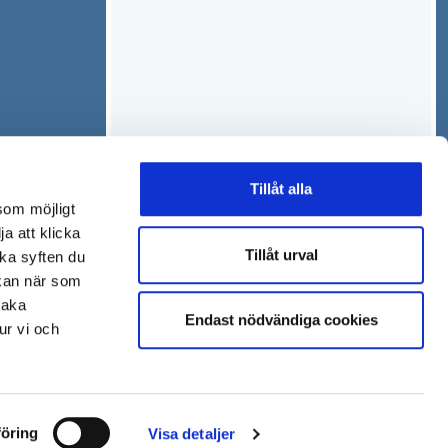
Tillåt alla
som möjligt
ja att klicka
Tillåt urval
lka syften du
 kan när som
baka
Endast nödvändiga cookies
ur vi och
öring
Visa detaljer