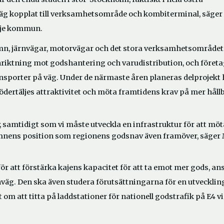
äg kopplat till verksamhetsområde och kombiterminal, säger
lje kommun.
 hamn, järnvägar, motorvägar och det stora verksamhetsområdet
iktning mot godshantering och varudistribution, och föret
ransporter på väg. Under de närmaste åren planeras delprojekt
 Södertäljes attraktivitet och möta framtidens krav på mer håll
v, samtidigt som vi måste utveckla en infrastruktur för att möt
amnens position som regionens godsnav även framöver, säger
r att förstärka kajens kapacitet för att ta emot mer gods, an
rnväg. Den ska även studera förutsättningarna för en utvecklin
om att titta på laddstationer för nationell godstrafik på E4 v