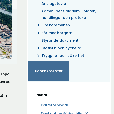
Anslagstavla
Kommunens diarium - Möten,
handlingar och protokoll
chevron_right
Om kommunen
chevron_right
För medborgare
Styrande dokument
chevron_right
Statistik och nyckeltal
chevron_right
Trygghet och säkerhet
Kontaktcenter
urope
aneras
.
Länkar
på 11
Driftstörningar
Ö
Destination Södertälje