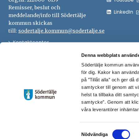
Remisser, beslut och
LinkedIn
meddelande/info till Södertälje
kommun skickas
till:
sodertalje.kommun@sodertalje.se
Öppna
Kontaktcenter
i
Synpunkter och felanmälan
Denna webbplats använde
nytt
Södertälje kommun använde
Öppna
Press
fönster
för dig. Kakor kan användas
i
Säkra meddelanden
på ”Tillåt alla” och ger då
nytt
samtycker till genom att vä
Anslagstavla
fönster
helst ta tillbaka ditt samt
Skicka faktura till Södertälje
samtycke”. Genom att klic
våra leverantörer inhämtar
kommun
Öppna
Personalingång
Samtyckesval
i
Nödvändiga