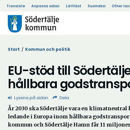
Translate
Anpassa sidan
Lättläst
Suomeksi
Other la
Start
/
Kommun och politik
EU-stöd till Södertälj
hållbara godstransp
Lyssna på sidan
Dela
År 2030 ska Södertälje vara en klimatneutra
ledande i Europa inom hållbara godstransport
kommun och Södertälje Hamn får 11 miljoner