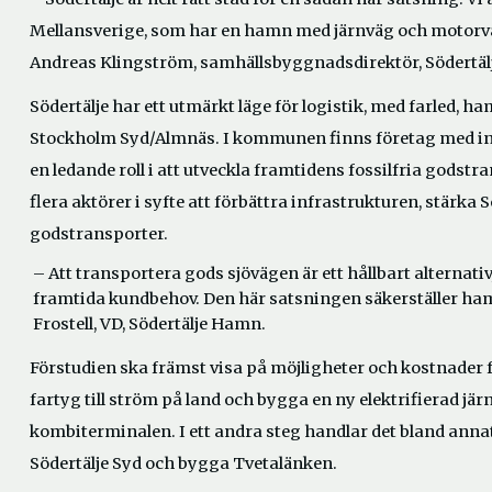
Mellansverige, som har en hamn med järnväg och motorv
Andreas Klingström, samhällsbyggnadsdirektör, Södertä
Södertälje har ett utmärkt läge för logistik, med farled,
Stockholm Syd/Almnäs. I kommunen finns företag med inr
en ledande roll i att utveckla framtidens fossilfria godst
flera aktörer i syfte att förbättra infrastrukturen, stärka
godstransporter.
–
Att transportera gods sjövägen är ett hållbart alternati
framtida kundbehov. Den här satsningen säkerställer h
Frostell, VD, Södertälje Hamn.
Förstudien ska främst visa på möjligheter och kostnader fö
fartyg till ström på land och bygga en ny elektrifierad jä
kombiterminalen. I ett andra steg handlar det bland annat 
Södertälje Syd och bygga Tvetalänken.