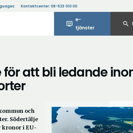
nguages
Kontaktcenter:
08-523 010 00
e-
display_settings
search
tjänster
e för att bli ledande in
orter
l kommun och
er. Södertälje
 kronor i EU-