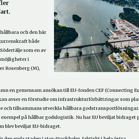
fler
art.
 hållbara och den här
nkurrenskraft både
i Södertälje som en av
möjligheter i
der Rosenberg (M),
 Hamn en gemensam ansökan till EU-fonden CEF (Connecting E
ökan avser en förstudie om infrastrukturförbättringar som pl
re och tillsammans utveckla hållbara godstransportlösningar
 exempel på hållbar godslogistik. Nu har EU beviljat bidraget 
om blev beviljat EU-bidraget.
 är den enda staden i stor-Stockholm, faktiskt i hela östra