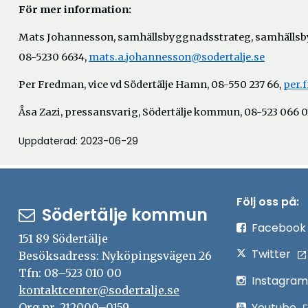
För mer information:
Mats Johannesson, samhällsbyggnadsstrateg, samhällsb
08-5230 6634,
mats.a.johannesson@sodertalje.se
Per Fredman, vice vd Södertälje Hamn, 08-550 237 66,
per.
Åsa Zazi, pressansvarig, Södertälje kommun, 08-523 066 0
Uppdaterad: 2023-06-29
Följ oss på:
Södertälje kommun
Facebook
151 89 Södertälje
Twitter
Besöksadress: Nyköpingsvägen 26
Tfn: 08–523 010 00
Instagram
kontaktcenter@sodertalje.se
Youtube
Org.nr. 212000–0159