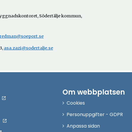
yggnadskontoret, Södertälje kommun,
fredman@soeport.se
3,
asa.zazi@sodertalje.se
Om webbplatsen
Cookies
Personuppgifter - GDPR
Anpassa sidan