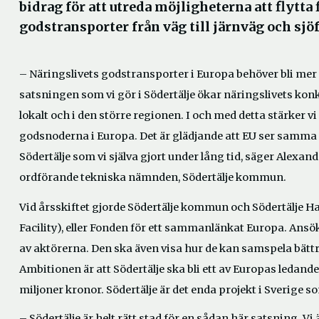
bidrag för att utreda möjligheterna att flytta 
godstransporter från väg till järnväg och sjöf
–
Näringslivets godstransporter i Europa behöver bli mer
satsningen som vi gör i Södertälje ökar näringslivets ko
lokalt och i den större regionen. I och med detta stärker v
godsnoderna i Europa. Det är glädjande att EU ser samma 
Södertälje som vi själva gjort under lång tid, säger Alexan
ordförande tekniska nämnden, Södertälje kommun.
Vid årsskiftet gjorde Södertälje kommun och Södertälje
Facility), eller Fonden för ett sammanlänkat Europa. Ans
av aktörerna. Den ska även visa hur de kan samspela bätt
Ambitionen är att Södertälje ska bli ett av Europas ledande
miljoner kronor. Södertälje är det enda projekt i Sverige s
–
Södertälje är helt rätt stad för en sådan här satsning. Vi