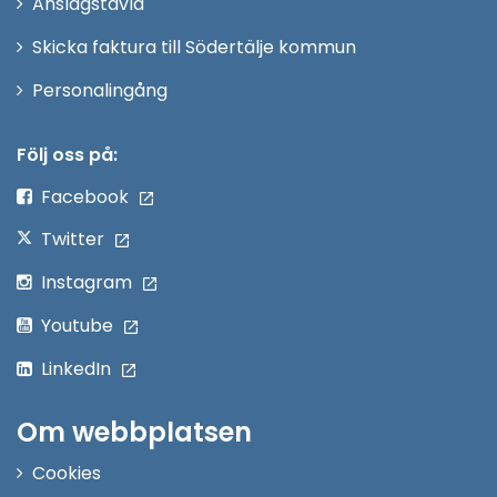
Anslagstavla
fönster
Skicka faktura till Södertälje kommun
Öppna
Personalingång
i
nytt
Följ oss på:
fönster
Facebook
Twitter
Instagram
Youtube
LinkedIn
Om webbplatsen
Cookies