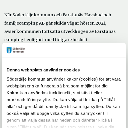
När Södertälje kommun och Farstanäs Havsbad och
familjecamping AB går skilda vägar
hösten 2021,
avser kommunen fortsätta utvecklingen av Farstanäs
camping i enlighet med tidigare beslut i
kommunstyrelsen.
- Jag ser positivt på att vi nu enats kring driften av
campingen fram till hösten 2021, säger stadsdirektör
Denna webbplats använder cookies
Rickard Sundbom.
Södertälje kommun använder kakor (cookies) för att våra
webbplatser ska fungera så bra som möjligt för dig.
Pigge Werkelin som äger Farstanäs Havsbad och
Kakor kan användas funktionellt, statistiskt eller i
familjecamping AB utlovar att campingen kommer att
marknadsföringssyfte. Du kan välja att klicka på ”Tillåt
skötas med ännu högre ambitioner fram till att
alla” och ger då ditt samtycke till samtliga syften. Du kan
arrendeavtalet upphör nästa år.
också välja att uppge vilka syften du samtycker till
genom att välja dessa här nedan och därefter klicka i
- Jag är glad att vi hittat en gemensam väg framåt för
rutan ”Tillåt urval”. Du kan när som helst ta tillbaka ditt