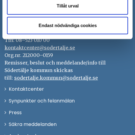
Tillåt urval
Södertälje kommun
151 89 Södertälje
Endast nödvändiga cookies
Besöksadress: Nyköpingsvägen 26
Tfn: 08–523 010 00
kontaktcenter@sodertalje.se
Org.nr. 212000–0159
Remisser, beslut och meddelande/info till
Södertälje kommun skickas
till:
sodertalje.kommun@sodertalje.se
Öppna
Kontaktcenter
i
Synpunkter och felanmälan
nytt
Öppna
Press
fönster
i
Säkra meddelanden
nytt