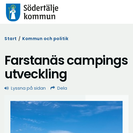
Start
/
Kommun och politik
Farstanäs campings
utveckling
Lyssna på sidan
Dela