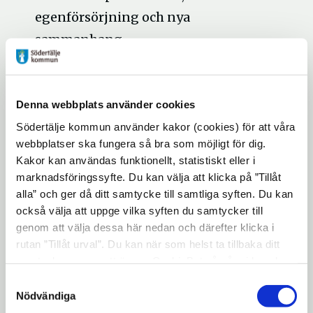
egenförsörjning och nya
sammanhang.
Lokal samordning från start till
mål
– en samordnare från kommunen
Denna webbplats använder cookies
följer individen genom hela processen,
Södertälje kommun använder kakor (cookies) för att våra
bygger relation och säkerställer att
webbplatser ska fungera så bra som möjligt för dig.
rätt stöd ges.
Kakor kan användas funktionellt, statistiskt eller i
marknadsföringssyfte. Du kan välja att klicka på ”Tillåt
Erfarenheten visar att just kombinationen
alla” och ger då ditt samtycke till samtliga syften. Du kan
av individuellt stöd och strukturella
också välja att uppge vilka syften du samtycker till
förutsättningar är avgörande. För många
genom att välja dessa här nedan och därefter klicka i
innebär insatsen inte bara att lämna
rutan ”Tillåt urval”. Du kan när som helst ta tillbaka ditt
kriminalitet – utan också att skapa en
samtycke genom att öppna CookieBot på vår sida och
klicka på ”Ta tillbaka samtycke”. Genom att klicka på
hållbar vardag med arbete, bostad och social
Samtyckesval
"Visa detaljer" kan du läsa om hur kakorna används och
Nödvändiga
trygghet.
hur vi och våra leverantörer inhämtar och behandlar