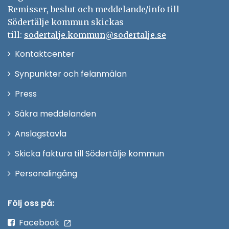
Remisser, beslut och meddelande/info till
Södertälje kommun skickas
till:
sodertalje.kommun@sodertalje.se
Öppna
Kontaktcenter
i
Synpunkter och felanmälan
nytt
Öppna
Press
fönster
i
Säkra meddelanden
nytt
Anslagstavla
fönster
Skicka faktura till Södertälje kommun
Öppna
Personalingång
i
nytt
Följ oss på:
fönster
Facebook