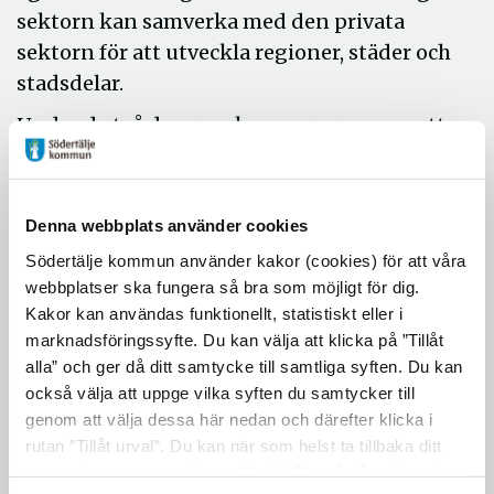
sektorn kan samverka med den privata
sektorn för att utveckla regioner, städer och
stadsdelar.
Under de två dagarna kommer gruppen att
diskutera och berätta om sina erfarenheter
och det kommer även att anordnas en
studieresa till bland annat Ronna och
Denna webbplats använder cookies
Hovsjö. Även kommunstyrelsens
Södertälje kommun använder kakor (cookies) för att våra
ordförande Anders Lago (S) kommer att
webbplatser ska fungera så bra som möjligt för dig.
delta genom att berätta om situationen i
Kakor kan användas funktionellt, statistiskt eller i
Södertälje.
marknadsföringssyfte. Du kan välja att klicka på ”Tillåt
alla” och ger då ditt samtycke till samtliga syften. Du kan
Representanter från media är välkomna.
också välja att uppge vilka syften du samtycker till
genom att välja dessa här nedan och därefter klicka i
Tid
: torsdagen den 9 december kl 13.45
rutan ”Tillåt urval”. Du kan när som helst ta tillbaka ditt
Plats:
Poliskontoret i Ronna, Rösvägen 5
samtycke genom att öppna CookieBot på vår sida och