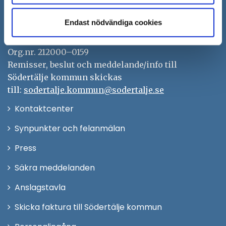
151 89 Södertälje
Besöksadress: Nyköpingsvägen 26
Endast nödvändiga cookies
Tfn: 08–523 010 00
kontaktcenter@sodertalje.se
Org.nr. 212000–0159
Remisser, beslut och meddelande/info till
Södertälje kommun skickas
till:
sodertalje.kommun@sodertalje.se
Öppna
Kontaktcenter
i
Synpunkter och felanmälan
nytt
Öppna
Press
fönster
i
Säkra meddelanden
nytt
Anslagstavla
fönster
Skicka faktura till Södertälje kommun
Öppna