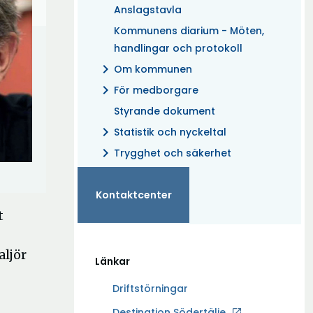
Anslagstavla
Kommunens diarium - Möten,
handlingar och protokoll
chevron_right
Om kommunen
chevron_right
För medborgare
Styrande dokument
chevron_right
Statistik och nyckeltal
chevron_right
Trygghet och säkerhet
Kontaktcenter
t
aljör
Länkar
Driftstörningar
Ö
Destination Södertälje