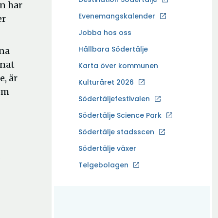
n har
p
Evenemangskalender
er
p
Ö
Jobba hos oss
n
p
a
Hållbara Södertälje
rna
p
i
nnat
Karta över kommunen
n
n
e, är
a
Kulturåret 2026
y
som
i
t
Södertäljefestivalen
n
t
Ö
Södertälje Science Park
y
f
p
t
Södertälje stadsscen
ö
p
t
n
Södertälje växer
n
f
d
s
a
Ö
Telgebolagen
ö
t
i
p
n
e
n
p
s
r
y
n
t
t
a
e