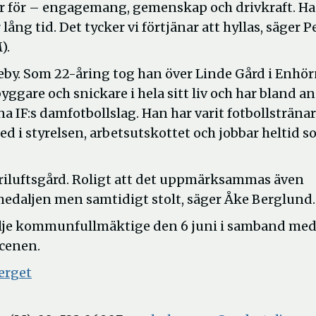
tår för – engagemang, gemenskap och drivkraft. Ha
 lång tid. Det tycker vi förtjänar att hyllas, säger P
).
eby. Som 22-åring tog han över Linde Gård i Enhö
ggare och snickare i hela sitt liv och har bland a
 IF:s damfotbollslag. Han har varit fotbollstränar
 med i styrelsen, arbetsutskottet och jobbar heltid 
Friluftsgård. Roligt att det uppmärksammas även
 medaljen men samtidigt stolt, säger Åke Berglund.
älje kommunfullmäktige den 6 juni i samband me
scenen.
erget