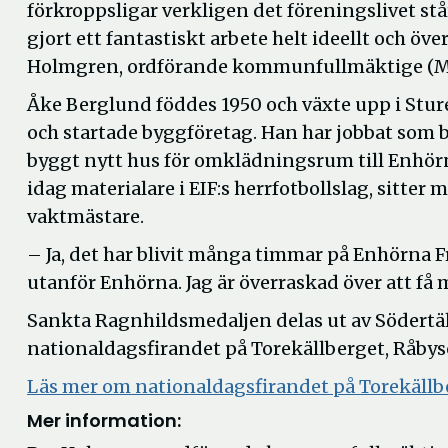
förkroppsligar verkligen det föreningslivet s
gjort ett fantastiskt arbete helt ideellt och över
Holmgren, ordförande kommunfullmäktige (M
Åke Berglund föddes 1950 och växte upp i Stur
och startade byggföretag. Han har jobbat som by
byggt nytt hus för omklädningsrum till Enhörna
idag materialare i EIF:s herrfotbollslag, sitter
vaktmästare.
– Ja, det har blivit många timmar på Enhörna 
utanför Enhörna. Jag är överraskad över att få
Sankta Ragnhildsmedaljen delas ut av Södert
nationaldagsfirandet på Torekällberget, Råby
Läs mer om nationaldagsfirandet på Torekällb
Mer information: