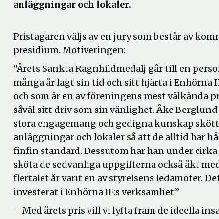
anläggningar och lokaler.
Pristagaren väljs av en jury som består av k
presidium. Motiveringen:
”Årets Sankta Ragnhildmedalj går till en pers
många år lagt sin tid och sitt hjärta i Enhörna 
och som är en av föreningens mest välkända pro
såväl sitt driv som sin vänlighet. Åke Berglund
stora engagemang och gedigna kunskap sköt
anläggningar och lokaler så att de alltid har hå
finfin standard. Dessutom har han under cirka 1
sköta de sedvanliga uppgifterna också åkt med
flertalet år varit en av styrelsens ledamöter.
investerat i Enhörna IF:s verksamhet.”
– Med årets pris vill vi lyfta fram de ideella 