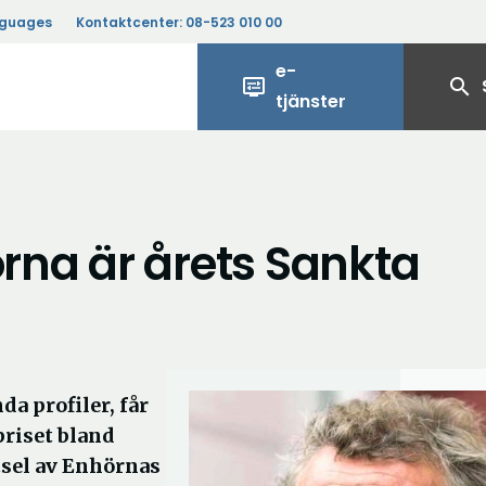
nguages
Kontaktcenter:
08-523 010 00
e-
display_settings
search
tjänster
örna är årets Sankta
a profiler, får
priset bland
tsel av Enhörnas