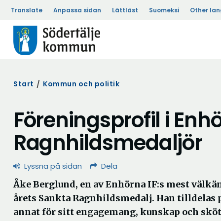
Translate
Anpassa sidan
Lättläst
Suomeksi
Other la
Start
/
Kommun och politik
Föreningsprofil i Enh
Ragnhildsmedaljör
Lyssna på sidan
Dela
Åke Berglund, en av Enhörna IF:s mest välkänd
årets Sankta Ragnhildsmedalj. Han tilldelas 
annat för sitt engagemang, kunskap och skö