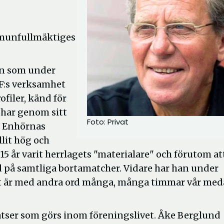
ommunfullmäktiges
on som under
IF:s verksamhet
filer, känd för
 har genom sitt
Foto: Privat
t Enhörnas
llit hög och
5 år varit herrlagets "materialare" och förutom at
 på samtliga bortamatcher. Vidare har han under
 Det är med andra ord många, många timmar vår med
insatser som görs inom föreningslivet. Åke Berglund