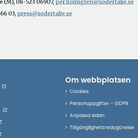
Ö
 (M), 08-523 06907,
per.holmgren@sodertalje.se
i
66 03,
press@sodertalje.se
n
f
Om webbplatsen
Cookies
Personuppgifter - GDPR
Anpassa sidan
Tillgänglighetsredogörelse