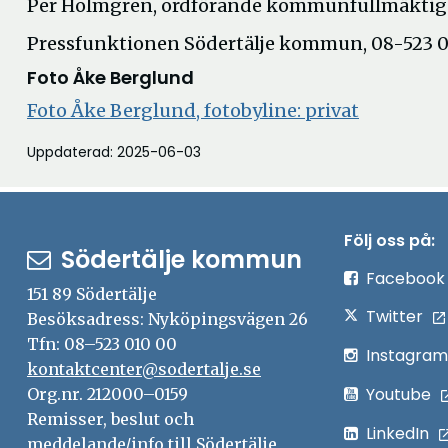
Per Holmgren, ordförande kommunfullmäktige
Pressfunktionen Södertälje kommun, 08-523 0
Foto Åke Berglund
Öppna
Foto Åke Berglund, fotobyline: privat
i
Uppdaterad: 2025-06-03
nytt
fönster
Följ oss på:
Södertälje kommun
Facebook
151 89 Södertälje
Twitter
Besöksadress: Nyköpingsvägen 26
Tfn: 08–523 010 00
Instagram
kontaktcenter@sodertalje.se
Youtube
Org.nr. 212000–0159
Remisser, beslut och
LinkedIn
meddelande/info till Södertälje