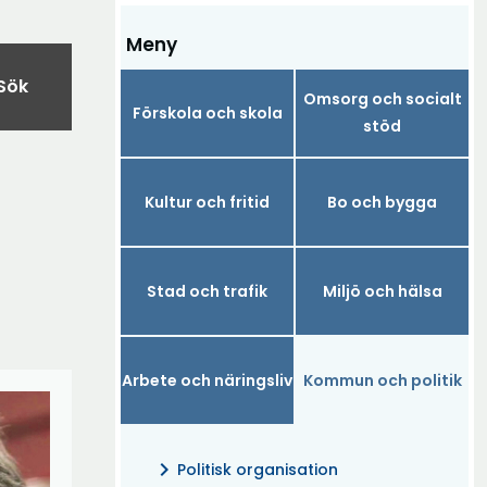
Meny
Sök
Omsorg och socialt
Förskola och skola
stöd
Kultur och fritid
Bo och bygga
Stad och trafik
Miljö och hälsa
Arbete och näringsliv
Kommun och politik
chevron_right
Politisk organisation