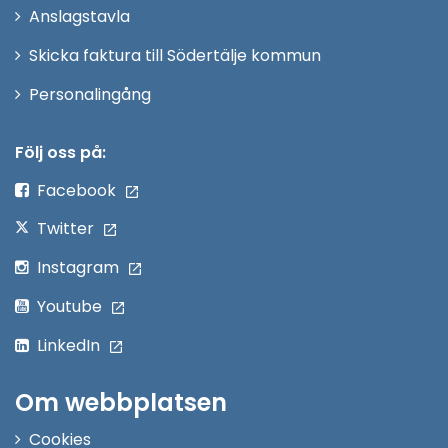
Anslagstavla
fönster
Skicka faktura till Södertälje kommun
Öppna
Personalingång
i
nytt
Följ oss på:
fönster
Facebook
Twitter
Instagram
Youtube
LinkedIn
Om webbplatsen
Cookies