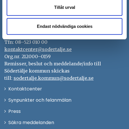
Tillåt urval
Södertälje kommun
Endast nödvändiga cookies
151 89 Södertälje
Besöksadress: Nyköpingsvägen 26
Tfn: 08–523 010 00
kontaktcenter@sodertalje.se
Org.nr. 212000–0159
Remisser, beslut och meddelande/info till
Södertälje kommun skickas
till:
sodertalje.kommun@sodertalje.se
Öppna
Kontaktcenter
i
Synpunkter och felanmälan
nytt
Öppna
Press
fönster
i
Säkra meddelanden
nytt