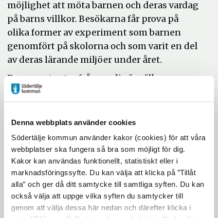
möjlighet att möta barnen och deras vardag
på barns villkor. Besökarna får prova på
olika former av experiment som barnen
genomfört på skolorna och som varit en del
av deras lärande miljöer under året.
Representanter från media är välkomna.
Tid:
torsdagen den 26 maj kl 9.30–15.00
Plats:
Politikertorget, Storgatan, Södertälje
Denna webbplats använder cookies
– Vi vill visa vad barnen har upplevt under
Södertälje kommun använder kakor (cookies) för att våra
sin tid i förskolan och dela den upplevelsen
webbplatser ska fungera så bra som möjligt för dig.
med besökarna. Att skapa möten mellan
Kakor kan användas funktionellt, statistiskt eller i
marknadsföringssyfte. Du kan välja att klicka på ”Tillåt
barnen och deras värld i förskolan och
alla” och ger då ditt samtycke till samtliga syften. Du kan
staden, där det oftast är de vuxnas villkor
också välja att uppge vilka syften du samtycker till
som är rådande, är en av orsakerna till att vi
genom att välja dessa här nedan och därefter klicka i
valt just politikertorget som plats för vår