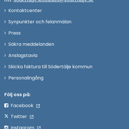
Öppna
Kontaktcenter
i
Synpunkter och felanmälan
nytt
Öppna
Press
fönster
i
Säkra meddelanden
nytt
Anslagstavla
fönster
Skicka faktura till Södertälje kommun
Öppna
Personalingång
i
nytt
Följ oss på:
fönster
Facebook
Twitter
Instagram