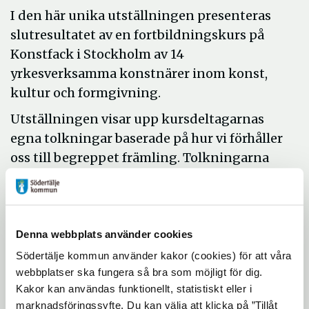
I den här unika utställningen presenteras
slutresultatet av en fortbildningskurs på
Konstfack i Stockholm av 14
yrkesverksamma konstnärer inom konst,
kultur och formgivning.
Utställningen visar upp kursdeltagarnas
egna tolkningar baserade på hur vi förhåller
oss till begreppet främling. Tolkningarna
har föregåtts av föreläsningar och
seminarier, regelbundna samtal och
gruppdiskussioner på Konstfack. I
utställningen visas måleri, fotografi,
Denna webbplats använder cookies
installationer och videoverk.
Södertälje kommun använder kakor (cookies) för att våra
Kursdeltagarna har tillsammans utformat
webbplatser ska fungera så bra som möjligt för dig.
Kakor kan användas funktionellt, statistiskt eller i
en katalog med egna texter, reflektioner
marknadsföringssyfte. Du kan välja att klicka på ”Tillåt