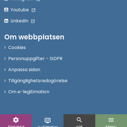
Youtube
LinkedIn
Om webbplatsen
Cookies
Personuppgifter - GDPR
Anpassa sidan
Tillgänglighetsredogörelse
Om e-legitimation
settings
search
menu
display_settings
Anpassa
sök
Meny
e-tjänster