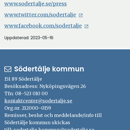
www.sodertalje.se/press
www.twitter.com/sodertalje
www.facebook.com/sodertalje
Uppdaterad: 2023-05-16
Södertälje kommun
151 89 Södertälje
Besöksadress: Nyköpingsvägen 26
Tfn: 08–523 010 00
kontaktcenter@sodertalje.se
Org.nr. 212000–0159
Remisser, beslut och meddelande/info till
Södertälje kommun skickas
till:
sodertalje.kommun@sodertalje.se