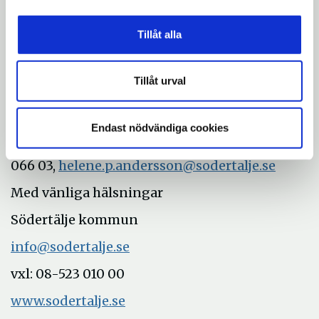
Mer information:
Tom Sandqvist, professor, Konstfack,
Tillåt alla
tom.sandqvist@mbox322.swipnet.se
Kristina Möller, chef/curator Södertälje
Tillåt urval
konsthall, 08 523 021 17,
kristina.moller@sodertalje.se
Endast nödvändiga cookies
Helene Andersson, pressekreterare, 08 523
066 03,
helene.p.andersson@sodertalje.se
Med vänliga hälsningar
Södertälje kommun
info@sodertalje.se
vxl: 08-523 010 00
www.sodertalje.se