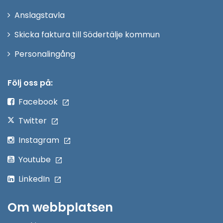
nytt
Anslagstavla
fönster
Skicka faktura till Södertälje kommun
Öppna
Personalingång
i
nytt
Följ oss på:
fönster
Facebook
Twitter
Instagram
Youtube
LinkedIn
Om webbplatsen