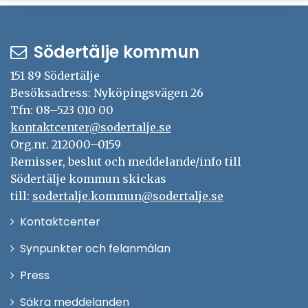
Södertälje kommun
151 89 Södertälje
Besöksadress: Nyköpingsvägen 26
Tfn: 08–523 010 00
kontaktcenter@sodertalje.se
Org.nr. 212000–0159
Remisser, beslut och meddelande/info till
Södertälje kommun skickas
till:
sodertalje.kommun@sodertalje.se
Öppna
Kontaktcenter
i
Synpunkter och felanmälan
nytt
Öppna
Press
fönster
i
Säkra meddelanden