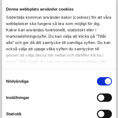
fjärrvärmeproduktion och distribution kan
Denna webbplats använder cookies
samlas i ett gemensamt bolag genom att
Södertälje kommun använder kakor (cookies) för att våra
föra samman verksamheter inom Telge Nät,
webbplatser ska fungera så bra som möjligt för dig.
Södertörns Fjärrvärme och Söderenergi.
Kakor kan användas funktionellt, statistiskt eller i
marknadsföringssyfte. Du kan välja att klicka på ”Tillåt
— Så som energimarknaden utvecklas
alla” och ger då ditt samtycke till samtliga syften. Du kan
behöver vi få till tydligare styrning, bättre
också välja att uppge vilka syften du samtycker till
samverkan och en mer långsiktig
genom att välja dessa här nedan och därefter klicka i
utveckling. Samlar vi
rutan ”Tillåt urval”. Du kan när som helst ta tillbaka ditt
samtycke genom att öppna CookieBot på vår sida och
fjärrvärmeverksamheterna i ett bolag
klicka på ”Ta tillbaka samtycke”. Genom att klicka på
skapar vi förutsättningar för att driva
Samtyckesval
"Visa detaljer" kan du läsa om hur kakorna används och
Nödvändiga
energiomställning och tillväxt i Södertälje
hur vi och våra leverantörer inhämtar och behandlar
och hela södra Stockholmsregionen, säger
personuppgifter.
Karin Medin, koncernchef och vd för Telge
Inställningar
AB.
Statistik
Telge AB:s styrelse och kommunstyrelsen i