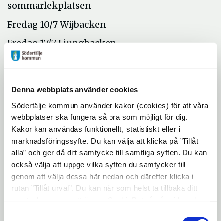
sommarlekplatsen
Fredag 10/7 Wijbacken
Fredag 17/7 Ljungbacken
Tisdag 28/7 Mariekällgården
Onsdag 5/8 Bergvik
Denna webbplats använder cookies
Det är Kultur 365 som driver detta
Södertälje kommun använder kakor (cookies) för att våra
sommarprojekt. Kultur 365 är ett projekt
webbplatser ska fungera så bra som möjligt för dig.
som arbetar för att ändra synsätt på kultur
Kakor kan användas funktionellt, statistiskt eller i
och aktiviteter för seniorer. Ett av målen är
marknadsföringssyfte. Du kan välja att klicka på ”Tillåt
alla” och ger då ditt samtycke till samtliga syften. Du kan
att låta barn och äldre mötas kring
också välja att uppge vilka syften du samtycker till
gemensamma aktiviteter. Och vad kan vara
genom att välja dessa här nedan och därefter klicka i
skojigare än lite sommarlek? Kultur 365 är
rutan ”Tillåt urval”. Du kan när som helst ta tillbaka ditt
ett samarbete mellan Kultur- och
samtycke genom att öppna CookieBot på vår sida och
fritidskontoret och Äldreomsorgskontoret i
klicka på ”Ta tillbaka samtycke”. Genom att klicka på
Samtyckesval