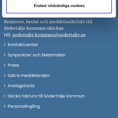
Tfn: 08–523 010 00
Endast nödvändiga cookies
kontaktcenter@sodertalje.se
Org.nr. 212000–0159
Remisser, beslut och meddelande/info till
Södertälje kommun skickas
till:
sodertalje.kommun@sodertalje.se
Öppna
Kontaktcenter
i
Synpunkter och felanmälan
nytt
Öppna
Press
fönster
i
Säkra meddelanden
nytt
Anslagstavla
fönster
Skicka faktura till Södertälje kommun
Öppna
Personalingång
i