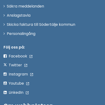
i
Säkra meddelanden
nytt
Anslagstavla
fönster
Skicka faktura till Södertälje kommun
Öppna
Personalingång
i
nytt
Följ oss på:
fönster
Facebook
Twitter
Instagram
Youtube
LinkedIn