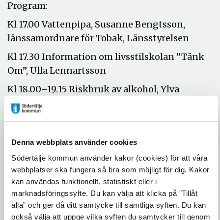
Program:
Kl 17.00 Vattenpipa, Susanne Bengtsson,
länssamordnare för Tobak, Länsstyrelsen
Kl 17.30 Information om livsstilskolan ”Tänk
Om”, Ulla Lennartsson
Kl 18.00–19.15 Riskbruk av alkohol, Ylva
Nork, primärvårdsprojektet STAD, KI
Torsdagen den 25 november klockan 18.00
Denna webbplats använder cookies
arrangerar Södertälje kommun, Stockholms
Södertälje kommun använder kakor (cookies) för att våra
läns landsting och Polisen ett informations-
webbplatser ska fungera så bra som möjligt för dig. Kakor
och diskussionsmöte med rubriken
kan användas funktionellt, statistiskt eller i
marknadsföringssyfte. Du kan välja att klicka på ”Tillåt
”Vattenpipa och idrott” på Ronna
alla” och ger då ditt samtycke till samtliga syften. Du kan
poliskontor, Rösvägen 3–5.
också välja att uppge vilka syften du samtycker till genom