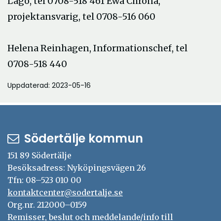
Lago, tel 0708-518 461 Ewa Chrona,
projektansvarig, tel 0708-516 060
Helena Reinhagen, Informationschef, tel
0708-518 440
Uppdaterad: 2023-05-16
Södertälje kommun
151 89 Södertälje
Besöksadress: Nyköpingsvägen 26
Tfn: 08–523 010 00
kontaktcenter@sodertalje.se
Org.nr. 212000–0159
Remisser, beslut och meddelande/info till