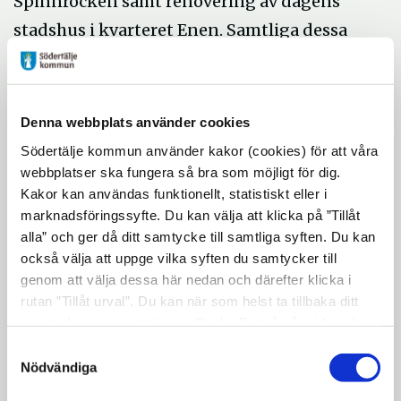
Spinnrocken samt renovering av dagens
stadshus i kvarteret Enen. Samtliga dessa
alternativ skulle innebära högre kostnader
för kommunen.
Denna webbplats använder cookies
• Förslaget till ett nytt stadshus innebär att
Södertälje kommun använder kakor (cookies) för att våra
lokalytan minskar från drygt 16 000 kvm
webbplatser ska fungera så bra som möjligt för dig.
Kakor kan användas funktionellt, statistiskt eller i
till cirka 10 000 kvm, vilket också innebär
marknadsföringssyfte. Du kan välja att klicka på ”Tillåt
att de totala kostnaderna för de
alla” och ger då ditt samtycke till samtliga syften. Du kan
administrativa lokalerna sjunker, både
också välja att uppge vilka syften du samtycker till
genom att välja dessa här nedan och därefter klicka i
jämfört med idag och i förhållande till de
rutan ”Tillåt urval”. Du kan när som helst ta tillbaka ditt
alternativ som redovisats.
samtycke genom att öppna CookieBot på vår sida och
klicka på ”Ta tillbaka samtycke”. Genom att klicka på
Samtyckesval
"Visa detaljer" kan du läsa om hur kakorna används och
Nödvändiga
• Trots den stora investeringen blir den
hur vi och våra leverantörer inhämtar och behandlar