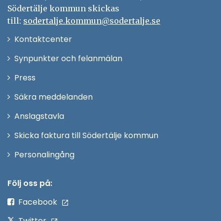
Södertälje kommun skickas
till:
sodertalje.kommun@sodertalje.se
Öppna
Kontaktcenter
i
Synpunkter och felanmälan
nytt
Öppna
Press
fönster
i
Säkra meddelanden
nytt
Anslagstavla
fönster
Skicka faktura till Södertälje kommun
Öppna
Personalingång
i
nytt
Följ oss på:
fönster
Facebook
Twitter