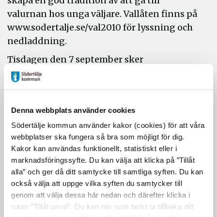
skapa en god tradition av att gå till
valurnan hos unga väljare. Vallåten finns på
www.sodertalje.se/val2010 för lyssning och
nedladdning.
Tisdagen den 7 september sker
inspelningen av musikvideon till låten.
Representanter för media är välkomna att
följa inspelningen på plats i Stadshuset.
Denna webbplats använder cookies
Inspelningen börjar klockan 13 i Södertälje
Södertälje kommun använder kakor (cookies) för att våra
stadshus, plan 1, och fortsätter hela
webbplatser ska fungera så bra som möjligt för dig.
eftermiddagen. Det är naturligtvis också
Kakor kan användas funktionellt, statistiskt eller i
möjligt att ställa frågor till personerna
marknadsföringssyfte. Du kan välja att klicka på ”Tillåt
bakom vallåten.
alla” och ger då ditt samtycke till samtliga syften. Du kan
också välja att uppge vilka syften du samtycker till
Tid:
tisdagen den 7 september från 13.00
genom att välja dessa här nedan och därefter klicka i
Plats:
Södertälje stadshus, Campusgatan 26,
rutan ”Tillåt urval”. Du kan när som helst ta tillbaka ditt
plan 1