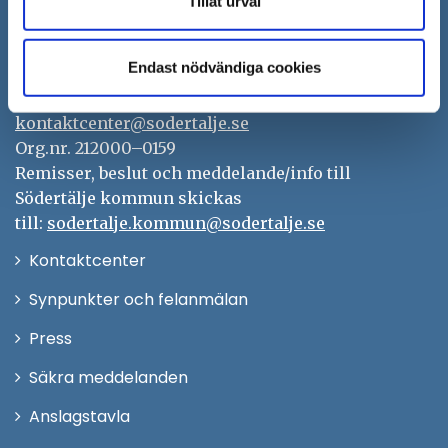
Tillåt urval
Södertälje kommun
151 89 Södertälje
Endast nödvändiga cookies
Besöksadress: Nyköpingsvägen 26
Tfn: 08–523 010 00
kontaktcenter@sodertalje.se
Org.nr. 212000–0159
Remisser, beslut och meddelande/info till
Södertälje kommun skickas
till:
sodertalje.kommun@sodertalje.se
Öppna
Kontaktcenter
i
Synpunkter och felanmälan
nytt
Öppna
Press
fönster
i
Säkra meddelanden
nytt
Anslagstavla
fönster