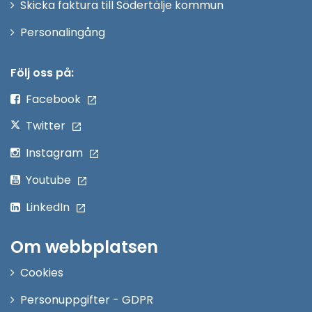
Skicka faktura till Södertälje kommun
Öppna
Personalingång
i
nytt
Följ oss på:
fönster
Facebook
Twitter
Instagram
Youtube
LinkedIn
Om webbplatsen
Cookies
Personuppgifter - GDPR