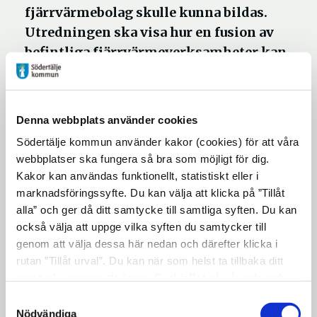
fjärrvärmebolag skulle kunna bildas.
Utredningen ska visa hur en fusion av
befintliga fjärrvärmeverksamheter kan
genomföras.
– Det här är ett viktigt steg för att stärka
Denna webbplats använder cookies
energiförsörjningen och skapa långsiktigt
Södertälje kommun använder kakor (cookies) för att våra
hållbara förutsättningar för utvecklingen i
webbplatser ska fungera så bra som möjligt för dig.
de tre kommunerna, säger Boel Godner (S),
Kakor kan användas funktionellt, statistiskt eller i
marknadsföringssyfte. Du kan välja att klicka på ”Tillåt
kommunstyrelsens ordförande i Södertälje.
alla” och ger då ditt samtycke till samtliga syften. Du kan
Utredningen omfattar
också välja att uppge vilka syften du samtycker till
fjärrvärmeverksamheter inom Telge Nät,
genom att välja dessa här nedan och därefter klicka i
rutan ”Tillåt urval”. Du kan när som helst ta tillbaka ditt
Södertörns Fjärrvärme och Söderenergi.
samtycke genom att öppna CookieBot på vår sida och
Uppdraget är att ta fram ett samlat
klicka på ”Ta tillbaka samtycke”. Genom att klicka på
Samtyckesval
beslutsunderlag för hur ett gemensamt
"Visa detaljer" kan du läsa om hur kakorna används och
Nödvändiga