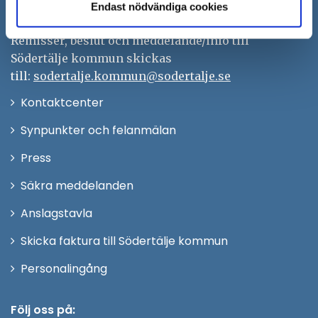
kontaktcenter@sodertalje.se
Endast nödvändiga cookies
Org.nr. 212000–0159
Remisser, beslut och meddelande/info till
Södertälje kommun skickas
till:
sodertalje.kommun@sodertalje.se
Öppna
Kontaktcenter
i
Synpunkter och felanmälan
nytt
Öppna
Press
fönster
i
Säkra meddelanden
nytt
Anslagstavla
fönster
Skicka faktura till Södertälje kommun
Öppna
Personalingång
i
nytt
Följ oss på: