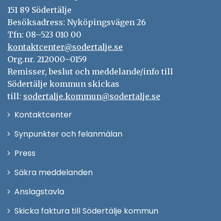
151 89 Södertälje
Besöksadress: Nyköpingsvägen 26
Tfn: 08–523 010 00
kontaktcenter@sodertalje.se
Org.nr. 212000–0159
Remisser, beslut och meddelande/info till
Södertälje kommun skickas
till:
sodertalje.kommun@sodertalje.se
Öppna
Kontaktcenter
i
Synpunkter och felanmälan
nytt
Öppna
Press
fönster
i
Säkra meddelanden
nytt
Anslagstavla
fönster
Skicka faktura till Södertälje kommun