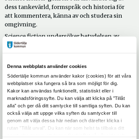
dess tankevärld, formspråk och historia för
att kommentera, känna av och studera sin
omgivning.
Science fiction undersöker betydelsen av
våra mänskliga val och effekterna av våra
handlingar. Ofta kan det vara spekulationer
utifrån vetenskapliga rön som skissar upp
Denna webbplats använder cookies
alternativa världar och tider, fiktioner med
Södertälje kommun använder kakor (cookies) för att våra
anspråk på trovärdighet. I utställningen
webbplatser ska fungera så bra som möjligt för dig.
inspireras konstnärerna av science fiction i
Kakor kan användas funktionellt, statistiskt eller i
litteratur och filmer som undersöker
marknadsföringssyfte. Du kan välja att klicka på ”Tillåt
verkligheternas villkor.
alla” och ger då ditt samtycke till samtliga syften. Du kan
också välja att uppge vilka syften du samtycker till
Utställningen i Södertälje konsthall är den
genom att välja dessa här nedan och därefter klicka i
tredje (episode III) i en serie på fyra med
rutan ”Tillåt urval”. Du kan när som helst ta tillbaka ditt
tema science fiction. Parallellt med
samtycke genom att öppna CookieBot på vår sida och