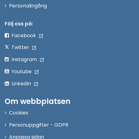
Öppna
Personalingång
i
nytt
Följ oss på:
fönster
Facebook
Twitter
Instagram
Youtube
LinkedIn
Om webbplatsen
Cookies
Personuppgifter - GDPR
Anpassa sidan