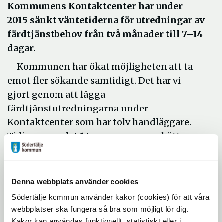
Kommunens Kontaktcenter har under
2015 sänkt väntetiderna för utredningar av
färdtjänstbehov från två månader till 7–14
dagar.
– Kommunen har ökat möjligheten att ta
emot fler sökande samtidigt. Det har vi
gjort genom att lägga
färdtjänstutredningarna under
Kontaktcenter som har tolv handläggare.
Tidigare var det 1,5 personer som skött
samma arbete. Det handlar helt enkelt om
en effektivisering, säger Anna Flink Chef på
Kontaktcenter på Södertälje kommun.
Denna webbplats använder cookies
Kontaktcenter lanserades i oktober 2014
Södertälje kommun använder kakor (cookies) för att våra
webbplatser ska fungera så bra som möjligt för dig.
och är förutom ansvariga för
Kakor kan användas funktionellt, statistiskt eller i