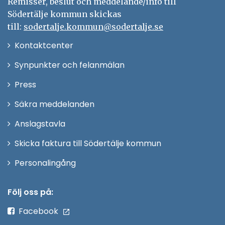
Remisser, beslut och meddelande/info till
Södertälje kommun skickas
till:
sodertalje.kommun@sodertalje.se
Öppna
Kontaktcenter
i
Synpunkter och felanmälan
nytt
Öppna
Press
fönster
i
Säkra meddelanden
nytt
Anslagstavla
fönster
Skicka faktura till Södertälje kommun
Öppna
Personalingång
i
nytt
Följ oss på:
fönster
Facebook