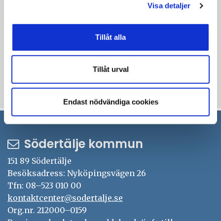
Mer information:
Visa detaljer
Anna Flink, chef Kontaktcenter, 08-523 013
08,
anna.flink@sodertalje.se
Tillåt alla
Angelica Vallgren, PR- och pressansvarig,
08-523 066 03,
angelica.vallgren@sodertalje.se
Tillåt urval
Uppdaterad: 2023-05-16
Endast nödvändiga cookies
Södertälje kommun
151 89 Södertälje
Besöksadress: Nyköpingsvägen 26
Tfn: 08–523 010 00
kontaktcenter@sodertalje.se
Org.nr. 212000–0159