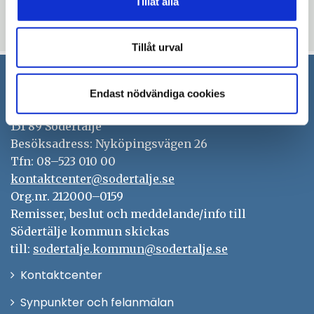
Tillåt alla
Uppdaterad: 2023-05-16
Tillåt urval
Endast nödvändiga cookies
Södertälje kommun
151 89 Södertälje
Besöksadress: Nyköpingsvägen 26
Tfn: 08–523 010 00
kontaktcenter@sodertalje.se
Org.nr. 212000–0159
Remisser, beslut och meddelande/info till
Södertälje kommun skickas
till:
sodertalje.kommun@sodertalje.se
Öppna
Kontaktcenter
i
Synpunkter och felanmälan
nytt