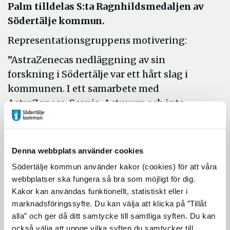
Palm tilldelas S:ta Ragnhildsmedaljen av
Södertälje kommun.
Representationsgruppens motivering:
”AstraZenecas nedläggning av sin
forskning i Södertälje var ett hårt slag i
kommunen. I ett samarbete med
AstraZeneca, Scania, Acturum och inte
minst KTH växer nu en ny, kreativ miljö
fram i Norra stadskärnan där akademi,
näringsliv och samhälle möts. Kristina
Denna webbplats använder cookies
Palms och KTH:s medverkan har varit en av
Södertälje kommun använder kakor (cookies) för att våra
de avgörande faktorerna för den framgång
webbplatser ska fungera så bra som möjligt för dig.
Södertälje rönt vad det gäller fördubblat
Kakor kan användas funktionellt, statistiskt eller i
antal utbildningsplatser och nya
marknadsföringssyfte. Du kan välja att klicka på ”Tillåt
alla” och ger då ditt samtycke till samtliga syften. Du kan
ingenjörsutbildningar. Mycket tack vare
också välja att uppge vilka syften du samtycker till