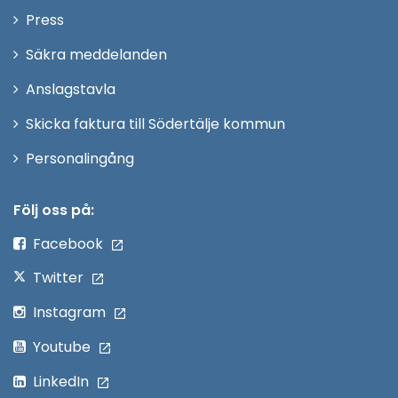
Öppna
Press
fönster
i
Säkra meddelanden
nytt
Anslagstavla
fönster
Skicka faktura till Södertälje kommun
Öppna
Personalingång
i
nytt
Följ oss på:
fönster
Facebook
Twitter
Instagram
Youtube
LinkedIn