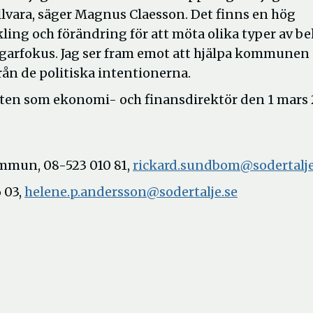
llvara, säger Magnus Claesson. Det finns en hög
kling och förändring för att möta olika typer av b
garfokus. Jag ser fram emot att hjälpa kommunen 
rån de politiska intentionerna.
sten som ekonomi- och finansdirektör den 1 mars 
mmun, 08-523 010 81,
rickard.sundbom@sodertalje
 03,
helene.p.andersson@sodertalje.se