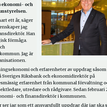
a ekonomi- och
unstyrelsen.
rt ett år, säger
genskaper jag
nansdirektör. Han
gisk förmåga.
och
e kommun. Jag är
anisationen.
ningsekonomi och erfarenheter av uppdrag såsom
 på Sveriges Riksbank och ekonomidirektör på
kesmässig erfarenhet från kommunal förvaltning o
ektledare, utredare och rådgivare. Sedan februari 
konomi- och finansdirektör i kommunen.
r jag som ett ansvarsfullt uppdrag där jag ska se