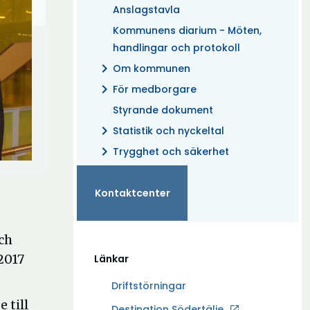
Anslagstavla
Kommunens diarium - Möten,
handlingar och protokoll
chevron_right
Om kommunen
chevron_right
För medborgare
Styrande dokument
chevron_right
Statistik och nyckeltal
chevron_right
Trygghet och säkerhet
Kontaktcenter
ch
2017
Länkar
Driftstörningar
 till
Ö
Destination Södertälje