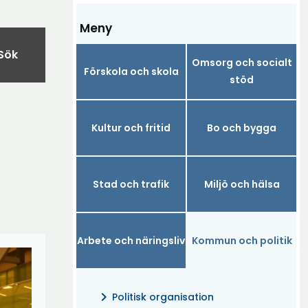
Meny
Sök
Omsorg och socialt
Förskola och skola
stöd
Kultur och fritid
Bo och bygga
Stad och trafik
Miljö och hälsa
Arbete och näringsliv
Kommun och politik
chevron_right
Politisk organisation