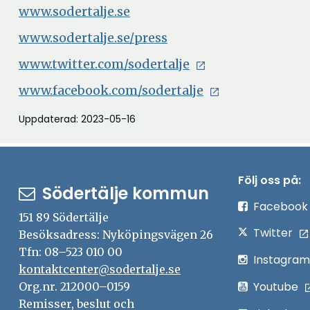
www.sodertalje.se
www.sodertalje.se/press
www.twitter.com/sodertalje
www.facebook.com/sodertalje
Uppdaterad: 2023-05-16
Följ oss på:
Södertälje kommun
Facebook
151 89 Södertälje
Twitter
Besöksadress: Nyköpingsvägen 26
Tfn: 08–523 010 00
Instagram
kontaktcenter@sodertalje.se
Youtube
Org.nr. 212000–0159
Remisser, beslut och