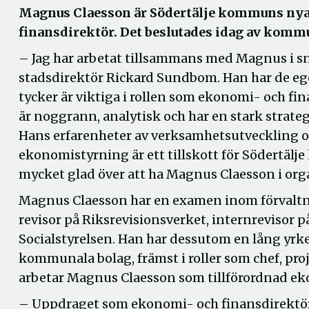
Magnus Claesson är Södertälje kommuns ny
finansdirektör. Det beslutades idag av komm
– Jag har arbetat tillsammans med Magnus i sna
stadsdirektör Rickard Sundbom. Han har de e
tycker är viktiga i rollen som ekonomi- och fi
är noggrann, analytisk och har en stark strate
Hans erfarenheter av verksamhetsutveckling 
ekonomistyrning är ett tillskott för Södertälj
mycket glad över att ha Magnus Claesson i org
Magnus Claesson har en examen inom förvalt
revisor på Riksrevisionsverket, internrevisor
Socialstyrelsen. Han har dessutom en lång yr
kommunala bolag, främst i roller som chef, proj
arbetar Magnus Claesson som tillförordnad e
– Uppdraget som ekonomi- och finansdirektör se