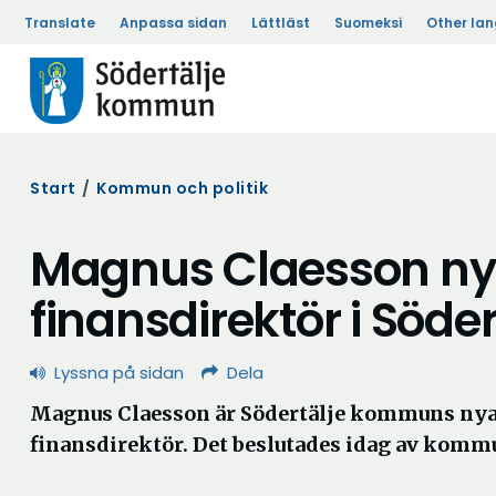
Translate
Anpassa sidan
Lättläst
Suomeksi
Other la
Start
/
Kommun och politik
Magnus Claesson ny
finansdirektör i Söder
Lyssna på sidan
Dela
Magnus Claesson är Södertälje kommuns ny
finansdirektör. Det beslutades idag av komm