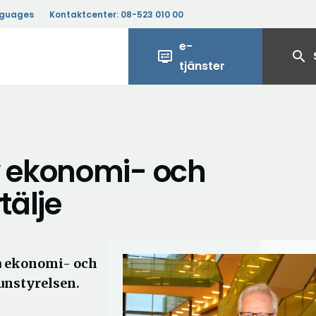
nguages
Kontaktcenter:
08-523 010 00
e-
display_settings
search
tjänster
 ekonomi- och
tälje
a ekonomi- och
unstyrelsen.