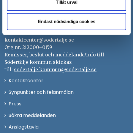
Tillåt urval
Södertälje kommun
151 89 Södertälje
Endast nödvändiga cookies
Besöksadress: Nyköpingsvägen 26
Tfn: 08–523 010 00
kontaktcenter@sodertalje.se
Org.nr. 212000–0159
Remisser, beslut och meddelande/info till
Södertälje kommun skickas
till:
sodertalje.kommun@sodertalje.se
Öppna
Kontaktcenter
i
Synpunkter och felanmälan
nytt
Öppna
Press
fönster
i
Säkra meddelanden
nytt
Anslagstavla
fönster