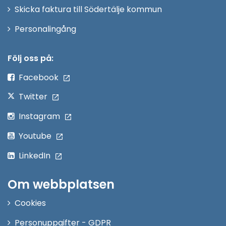
Skicka faktura till Södertälje kommun
Öppna
Personalingång
i
nytt
Följ oss på:
fönster
Facebook
Twitter
Instagram
Youtube
LinkedIn
Om webbplatsen
Cookies
Personuppgifter - GDPR