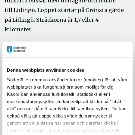
fullsatta bussar med deltagare och ledare
till Lidingö. Loppet startar på Grönsta gärde
på Lidingö. Sträckorna är 1,7 eller 4
kilometer.
– Det är viktigt att bygga upp en vana att
motionera och ha ett mål att träna för, säger
Christofer Martinson, som arbetar med
Denna webbplats använder cookies
fritid för funktionshindrade i Södertälje
Södertälje kommun använder kakor (cookies) för att våra
kommun.
webbplatser ska fungera så bra som möjligt för dig.
Kakor kan användas funktionellt, statistiskt eller i
marknadsföringssyfte. Du kan välja att klicka på ”Tillåt
Lidingöloppet har sedan starten 1965 blivit
alla” och ger då ditt samtycke till samtliga syften. Du kan
Sveriges största terränglopp. Över 28 000
också välja att uppge vilka syften du samtycker till
genom att välja dessa här nedan och därefter klicka i
deltagare är anmälda till loppet den 29
rutan ”Tillåt urval”. Du kan när som helst ta tillbaka ditt