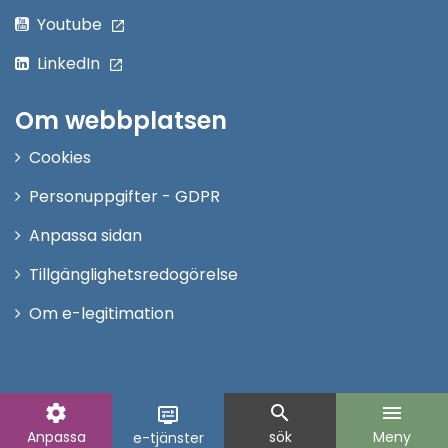
Youtube
LinkedIn
Om webbplatsen
Cookies
Personuppgifter - GDPR
Anpassa sidan
Tillgänglighetsredogörelse
Om e-legitimation
settings
search
menu
display_settings
Anpassa
sök
Meny
e-tjänster