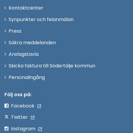
Öppna
Kontaktcenter
i
Synpunkter och felanmälan
nytt
Öppna
Press
fönster
i
Säkra meddelanden
nytt
Anslagstavla
fönster
Skicka faktura till Södertälje kommun
Öppna
Personalingång
i
nytt
Följ oss på:
fönster
Facebook
Twitter
Instagram