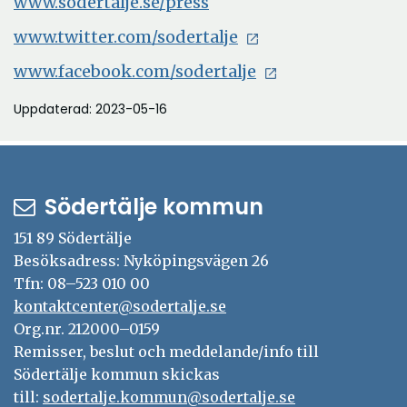
www.sodertalje.se/press
www.twitter.com/sodertalje
www.facebook.com/sodertalje
Uppdaterad: 2023-05-16
Södertälje kommun
151 89 Södertälje
Besöksadress: Nyköpingsvägen 26
Tfn: 08–523 010 00
kontaktcenter@sodertalje.se
Org.nr. 212000–0159
Remisser, beslut och meddelande/info till
Södertälje kommun skickas
till:
sodertalje.kommun@sodertalje.se