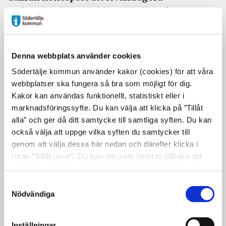
Södertäljes historia blev en välbesökt
mötesplats som nådde många nya grupper
förra året.
Denna webbplats använder cookies
– Vi är väldigt glada för de många och
Södertälje kommun använder kakor (cookies) för att våra
spännande förslag som har kommit in,
webbplatser ska fungera så bra som möjligt för dig.
säger Staffan Jonsson. Vi har valt alternativ
Kakor kan användas funktionellt, statistiskt eller i
som ger högst kvalitet och som når så
marknadsföringssyfte. Du kan välja att klicka på ”Tillåt
många barn och ungdomar som möjligt. Vi
alla” och ger då ditt samtycke till samtliga syften. Du kan
har velat vara både breda och gynna
också välja att uppge vilka syften du samtycker till
specialintressen, samtidigt som vi strävar
genom att välja dessa här nedan och därefter klicka i
rutan ”Tillåt urval”. Du kan när som helst ta tillbaka ditt
efter att skapa nya mötesplatser.
samtycke genom att öppna CookieBot på vår sida och
Resurserna till satsningen kommer från
klicka på ”Ta tillbaka samtycke”. Genom att klicka på
Samtyckesval
den s k sommarlovssatsningen från
"Visa detaljer" kan du läsa om hur kakorna används och
Nödvändiga
regeringen. Förutsättningarna är bland
hur vi och våra leverantörer inhämtar och behandlar
personuppgifter.
annat att de aktiviteter som erbjuds ska
Inställningar