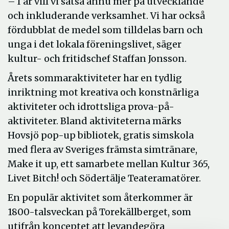
– I år vill vi satsa ännu mer på utvecklande
och inkluderande verksamhet. Vi har också
fördubblat de medel som tilldelas barn och
unga i det lokala föreningslivet, säger
kultur- och fritidschef Staffan Jonsson.
Årets sommaraktiviteter har en tydlig
inriktning mot kreativa och konstnärliga
aktiviteter och idrottsliga prova-på-
aktiviteter. Bland aktiviteterna märks
Hovsjö pop-up bibliotek, gratis simskola
med flera av Sveriges främsta simtränare,
Make it up, ett samarbete mellan Kultur 365,
Livet Bitch! och Södertälje Teateramatörer.
En populär aktivitet som återkommer är
1800-talsveckan på Torekällberget, som
utifrån konceptet att levandegöra