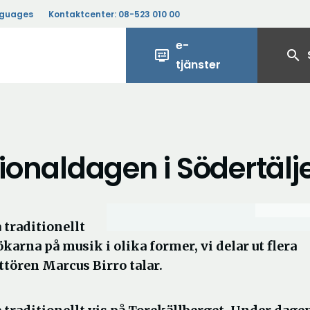
nguages
Kontaktcenter:
08-523 010 00
e-
display_settings
search
tjänster
tionaldagen i Södertälj
 traditionellt
arna på musik i olika former, vi delar ut flera
ttören Marcus Birro talar.