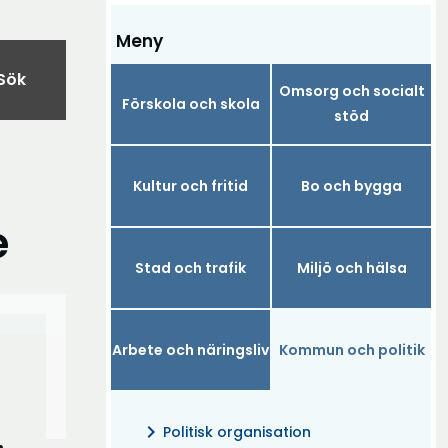
Meny
Sök
Omsorg och socialt
Förskola och skola
stöd
Kultur och fritid
Bo och bygga
e
Stad och trafik
Miljö och hälsa
Arbete och näringsliv
Kommun och politik
chevron_right
Politisk organisation