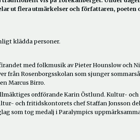
å traditionellt vis på Torekällberget. Under dage
lar ut flera utmärkelser och författaren, poeten 
igt klädda personer.
gsfirandet med folkmusik av Pieter Hounslow och N
ver från Rosenborgsskolan som sjunger sommarså
ren Marcus Birro.
lmäktiges ordförande Karin Östlund. Kultur- och
ur- och fritidskontorets chef Staffan Jonsson del
inglag som tog medalj i Paralympics uppmärksamma