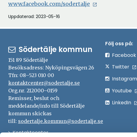
www.facebook.com/sodertalje
Uppdaterad: 2023-05-16
Följ oss på:
Södertälje kommun
Facebook
151 89 Södertälje
Twitter
Besöksadress: Nyköpingsvägen 26
Tfn: 08–523 010 00
Instagram
kontaktcenter@sodertalje.se
Youtube
Org.nr. 212000–0159
Remisser, beslut och
LinkedIn
meddelande/info till Södertälje
kommun skickas
till:
sodertalje.kommun@sodertalje.se
Öppna
Kontaktcenter