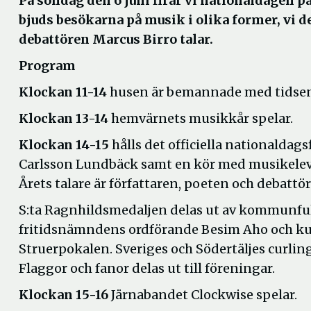
På söndag den 6 juni firar vi nationaldagen p
bjuds besökarna på musik i olika former, vi de
debattören Marcus Birro talar.
Program
Klockan 11-14
husen är bemannade med tidsenl
Klockan 13-14
hemvärnets musikkår spelar.
Klockan 14-15
hålls det officiella nationalda
Carlsson Lundbäck samt en kör med musikele
Årets talare är författaren, poeten och debattö
S:ta Ragnhildsmedaljen delas ut av kommunful
fritidsnämndens ordförande Besim Aho och kult
Struerpokalen. Sveriges och Södertäljes curl
Flaggor och fanor delas ut till föreningar.
Klockan 15-16
Järnabandet Clockwise spelar.