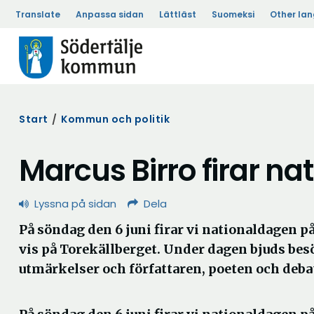
Translate
Anpassa sidan
Lättläst
Suomeksi
Other la
Start
/
Kommun och politik
Marcus Birro firar na
Lyssna på sidan
Dela
På söndag den 6 juni firar vi nationaldagen på
vis på Torekällberget. Under dagen bjuds besök
utmärkelser och författaren, poeten och deba