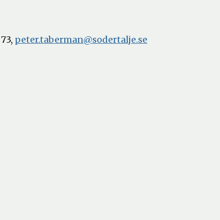
 73,
peter.taberman@sodertalje.se