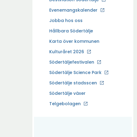
p
Evenemangskalender
p
Ö
Jobba hos oss
n
p
a
Hållbara Södertälje
p
i
Karta över kommunen
n
n
a
Kulturåret 2026
y
i
t
Södertäljefestivalen
n
t
Ö
Södertälje Science Park
y
f
p
t
Södertälje stadsscen
ö
p
t
n
Södertälje växer
n
f
s
a
Ö
Telgebolagen
ö
t
i
p
n
e
n
p
s
r
y
n
t
t
a
e