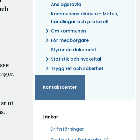
n
Anslagstavla
och
Kommunens diarium - Möten,
handlingar och protokoll
chevron_right
Om kommunen
chevron_right
För medborgare
Styrande dokument
chevron_right
Statistik och nyckeltal
isse
chevron_right
Trygghet och säkerhet
nger.
Kontaktcenter
ar ut
s.
Länkar
Driftstörningar
Ö
Destination Södertälje