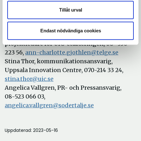
Boel Godner, Kommunstyrelsens
Tillåt urval
ordförande, 08-523 068 65,
boel.godner@sodertalje.se
Endast nödvändiga cookies
Ann-Charlotte Gjöthlén, kommunens
projektledare för UIC-etableringen, 08- 550
223 56,
ann-charlotte.gjothlen@telge.se
Stina Thor, kommunikationsansvarig,
Uppsala Innovation Centre, 070-214 33 24,
stina.thor@uic.se
Angelica Vallgren, PR- och Pressansvarig,
08-523 066 03,
angelica.vallgren@sodertalje.se
Uppdaterad: 2023-05-16