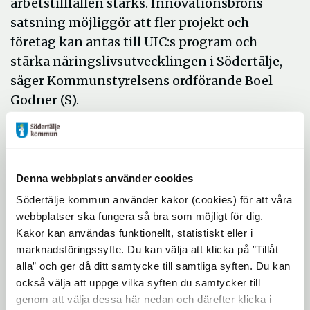
arbetstillfällen stärks. Innovationsbrons
satsning möjliggör att fler projekt och
företag kan antas till UIC:s program och
stärka näringslivsutvecklingen i Södertälje,
säger Kommunstyrelsens ordförande Boel
Godner (S).
I juni 2012 valde Södertälje kommun
Uppsala Innovation Centre till Södertäljes
företagsinkubator. UIC:s främsta uppdrag är
Denna webbplats använder cookies
att underlätta för nya företag att etablera
Södertälje kommun använder kakor (cookies) för att våra
sig samt att få forskare att kommersialisera
webbplatser ska fungera så bra som möjligt för dig.
sina idéer och tänka mer affärsmässigt.
Kakor kan användas funktionellt, statistiskt eller i
– Finansieringen från Innovationsbron är
marknadsföringssyfte. Du kan välja att klicka på ”Tillåt
alla” och ger då ditt samtycke till samtliga syften. Du kan
en tydlig signal att de ser Södertälje som en
också välja att uppge vilka syften du samtycker till
plats där många nya företag kan utvecklas.
genom att välja dessa här nedan och därefter klicka i
Inte bara efter Astra Zenecas nedskärningar