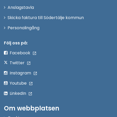
nytt
Anslagstavla
fönster
Skicka faktura till Södertälje kommun
Öppna
Personalingång
i
nytt
Följ oss på:
fönster
Facebook
Twitter
Instagram
Youtube
LinkedIn
Om webbplatsen