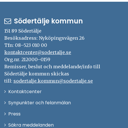
Södertälje kommun
151 89 Södertälje
Besöksadress: Nyköpingsvägen 26
Tfn: 08–523 010 00
kontaktcenter@sodertalje.se
Org.nr. 212000–0159
Remisser, beslut och meddelande/info till
Södertälje kommun skickas
till:
sodertalje.kommun@sodertalje.se
Öppna
Kontaktcenter
i
Synpunkter och felanmälan
nytt
Öppna
Press
fönster
i
Säkra meddelanden