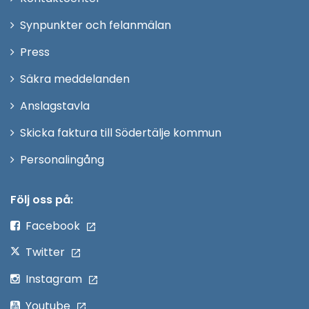
i
Synpunkter och felanmälan
nytt
Öppna
Press
fönster
i
Säkra meddelanden
nytt
Anslagstavla
fönster
Skicka faktura till Södertälje kommun
Öppna
Personalingång
i
nytt
Följ oss på:
fönster
Facebook
Twitter
Instagram
Youtube