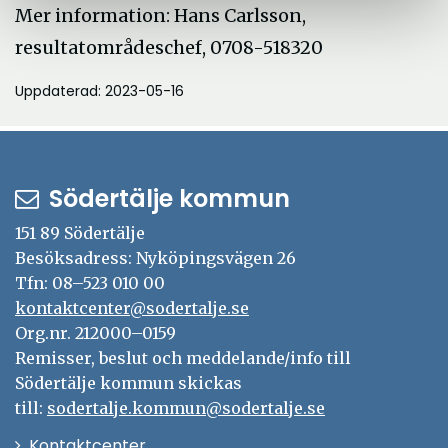
Mer information: Hans Carlsson,
resultatområdeschef, 0708-518320
Uppdaterad: 2023-05-16
Södertälje kommun
151 89 Södertälje
Besöksadress: Nyköpingsvägen 26
Tfn: 08–523 010 00
kontaktcenter@sodertalje.se
Org.nr. 212000–0159
Remisser, beslut och meddelande/info till
Södertälje kommun skickas
till:
sodertalje.kommun@sodertalje.se
Öppna
Kontaktcenter