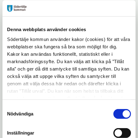
propositionen en förutsättning för en väl
fungerande socialtjänst.
Denna webbplats använder cookies
– Vi fokuserar på kompetensförsörjning
Södertälje kommun använder kakor (cookies) för att våra
och kompetensutveckling av så kallad
webbplatser ska fungera så bra som möjligt för dig.
frontlinjepersonal för socialtjänstens
Kakor kan användas funktionellt, statistiskt eller i
marknadsföringssyfte. Du kan välja att klicka på ”Tillåt
arbete med personer som har ekonomiskt
alla” och ger då ditt samtycke till samtliga syften. Du kan
bistånd. Vi avser att utveckla ett arbete som
också välja att uppge vilka syften du samtycker till
i högre grad bygger på beprövad erfarenhet
genom att välja dessa här nedan och därefter klicka i
rutan ”Tillåt urval”. Du kan när som helst ta tillbaka ditt
samt bygga och driva lärande
samtycke genom att öppna CookieBot på vår sida och
organisationer som arbetar med ständiga
klicka på ”Ta tillbaka samtycke”. Genom att klicka på
Samtyckesval
förbättringar, säger Hans Carlsson.
"Visa detaljer" kan du läsa om hur kakorna används och
Nödvändiga
hur vi och våra leverantörer inhämtar och behandlar
personuppgifter.
Den klientgrupp som i första hand ska
Inställningar