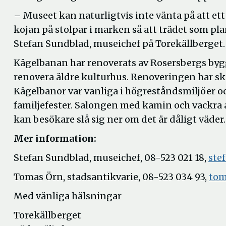
– Museet kan naturligtvis inte vänta på att ett
kojan på stolpar i marken så att trädet som plan
Stefan Sundblad, museichef på Torekällberget
Kägelbanan har renoverats av Rosersbergs byggn
renovera äldre kulturhus. Renoveringen har sk
Kägelbanor var vanliga i högreståndsmiljöer o
familjefester. Salongen med kamin och vackra a
kan besökare slå sig ner om det är dåligt väde
Mer information:
Stefan Sundblad, museichef, 08-523 021 18,
ste
Tomas Örn, stadsantikvarie, 08-523 034 93,
tom
Med vänliga hälsningar
Torekällberget