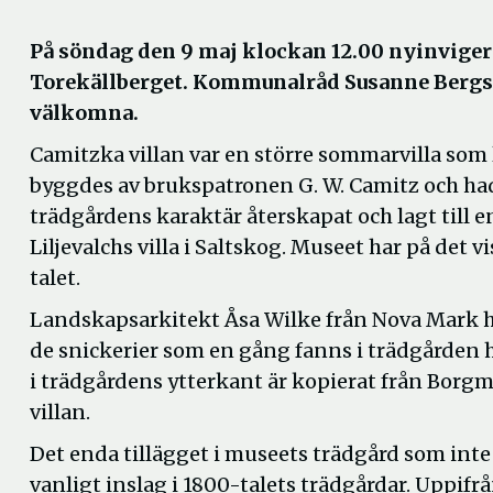
På söndag den 9 maj klockan 12.00 nyinviger
Torekällberget. Kommunalråd Susanne Bergströ
välkomna.
Camitzka villan var en större sommarvilla som l
byggdes av brukspatronen G. W. Camitz och had
trädgårdens karaktär återskapat och lagt till
Liljevalchs villa i Saltskog. Museet har på det 
talet.
Landskapsarkitekt Åsa Wilke från Nova Mark ha
de snickerier som en gång fanns i trädgården 
i trädgårdens ytterkant är kopierat från Borg
villan.
Det enda tillägget i museets trädgård som inte
vanligt inslag i 1800-talets trädgårdar. Uppifrå