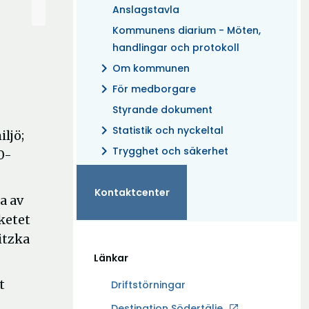
Anslagstavla
Kommunens diarium - Möten,
handlingar och protokoll
chevron_right
Om kommunen
chevron_right
För medborgare
Styrande dokument
chevron_right
Statistik och nyckeltal
ljö;
chevron_right
Trygghet och säkerhet
0-
Kontaktcenter
a av
ketet
itzka
Länkar
t
Driftstörningar
Ö
Destination Södertälje