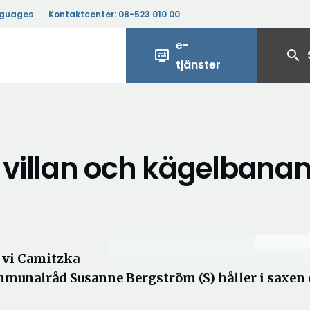
nguages
Kontaktcenter:
08-523 010 00
e-
display_settings
search
tjänster
villan och kägelbana
 vi Camitzka
mmunalråd Susanne Bergström (S) håller i saxen