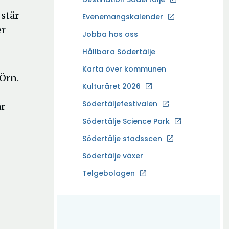
p
 står
Evenemangskalender
p
er
Ö
Jobba hos oss
n
p
a
Hållbara Södertälje
p
i
Karta över kommunen
n
n
Örn.
a
Kulturåret 2026
y
i
t
Södertäljefestivalen
är
n
t
Ö
Södertälje Science Park
y
f
p
t
Södertälje stadsscen
ö
p
t
n
Södertälje växer
n
f
s
a
Ö
Telgebolagen
ö
t
i
p
n
e
n
p
s
r
y
n
t
t
a
e