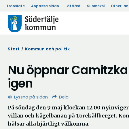
Translate
Anpassa sidan
Lättläst
Suomeksi
Other la
Start
/
Kommun och politik
Nu öppnar Camitzka 
igen
Lyssna på sidan
Dela
På söndag den 9 maj klockan 12.00 nyinviger
villan och kägelbanan på Torekällberget. Ko
hälsar alla hjärtligt välkomna.