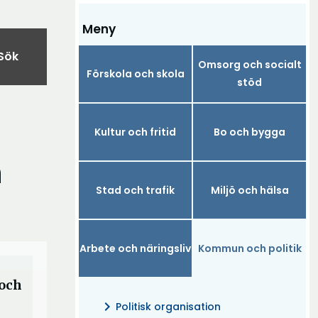
Meny
Sök
Omsorg och socialt
Förskola och skola
stöd
Kultur och fritid
Bo och bygga
n
Stad och trafik
Miljö och hälsa
Arbete och näringsliv
Kommun och politik
 och
chevron_right
Politisk organisation