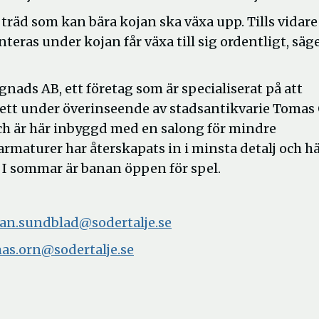
 träd som kan bära kojan ska växa upp. Tills vidare
teras under kojan får växa till sig ordentligt, säg
.
ads AB, ett företag som är specialiserat på att
ett under överinseende av stadsantikvarie Tomas 
ch är här inbyggd med en salong för mindre
rmaturer har återskapats in i minsta detalj och h
r. I sommar är banan öppen för spel.
fan.sundblad@sodertalje.se
as.orn@sodertalje.se