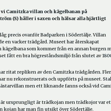
 vi Camitzka villan och kägelbanan på
m (S) håller i saxen och hälsar alla hjärtligt
åg precis ovanför Badparken i Södertälje. Villan
e en vacker trädgård. Museet har återskapat
 en kägelbana som kommer från en annan burgen mi
viset fått en bra högreståndsmiljö från slutet av 180
r ritat repliken av den Camitzka trädgården. Fler
har nu rekonstruerats och uppförts på museet. Sta
mästarvillan men ett liknande fanns också vid Cam
 är ursprungligt är trädkojan men trädkojor var et
n kojan har man fin utsikt över Södertälje.