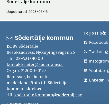
Södertälje kommun
Uppdaterad: 2023-05-16
Följ oss på:
Södertälje kommun
Facebook
151 89 Södertälje
Twitter
Besöksadress: Nyköpingsvägen 26
Tfn: 08–523 010 00
Instagram
kontaktcenter@sodertalje.se
Youtube
Org.nr. 212000–0159
Remisser, beslut och
LinkedIn
meddelande/info till Södertälje
kommun skickas
till:
sodertalje.kommun@sodertalje.se
Öppna
Kontaktcenter