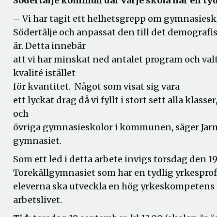
Södertälje kommun där varje skola har en tyd
– Vi har tagit ett helhetsgrepp om gymnasiesk
Södertälje och anpassat den till det demografi
är. Detta innebär
att vi har minskat ned antalet program och valt
kvalité istället
för kvantitet. Något som visat sig vara
ett lyckat drag då vi fyllt i stort sett alla klasse
och
övriga gymnasieskolor i kommunen, säger Jarm
gymnasiet.
Som ett led i detta arbete invigs torsdag den 
Torekällgymnasiet som har en tydlig yrkesprofi
eleverna ska utveckla en hög yrkeskompetens o
arbetslivet.