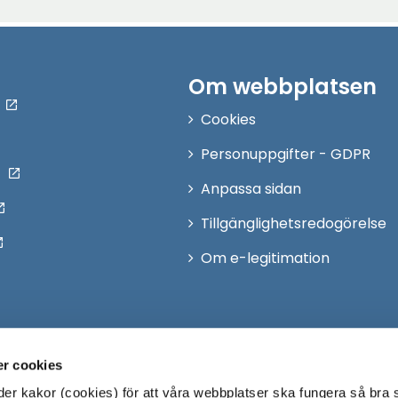
Om webbplatsen
Cookies
Personuppgifter - GDPR
Anpassa sidan
Tillgänglighetsredogörelse
Om e-legitimation
r cookies
r kakor (cookies) för att våra webbplatser ska fungera så bra 