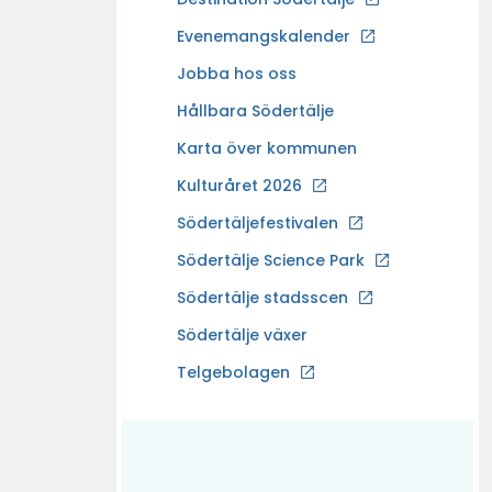
p
Evenemangskalender
p
Ö
Jobba hos oss
n
p
a
Hållbara Södertälje
p
i
Karta över kommunen
n
n
a
Kulturåret 2026
y
i
t
Södertäljefestivalen
n
t
Ö
Södertälje Science Park
y
f
p
t
Södertälje stadsscen
ö
p
t
n
Södertälje växer
n
f
s
a
Ö
Telgebolagen
ö
t
i
p
n
e
n
p
s
r
y
n
t
t
a
e