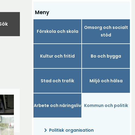
Meny
Sök
Omsorg och socialt
Förskola och skola
stöd
Kultur och fritid
Bo och bygga
Stad och trafik
Miljö och hälsa
Arbete och näringsliv
Kommun och politik
chevron_right
Politisk organisation