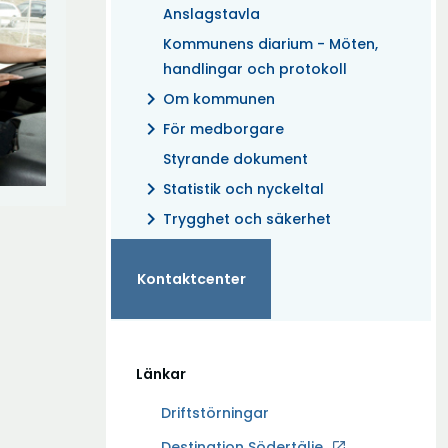
Anslagstavla
Kommunens diarium - Möten,
handlingar och protokoll
chevron_right
Om kommunen
chevron_right
För medborgare
Styrande dokument
chevron_right
Statistik och nyckeltal
chevron_right
Trygghet och säkerhet
Kontaktcenter
Länkar
Driftstörningar
Ö
Destination Södertälje