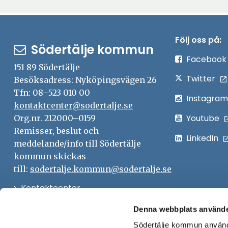
Följ oss på:
Södertälje kommun
Facebook
151 89 Södertälje
Twitter
Besöksadress: Nyköpingsvägen 26
Tfn: 08–523 010 00
Instagram
kontaktcenter@sodertalje.se
Youtube
Org.nr. 212000–0159
Remisser, beslut och
LinkedIn
meddelande/info till Södertälje
kommun skickas
till:
sodertalje.kommun@sodertalje.se
Öppna
Kontaktcenter
i
Synpunkter och felanmälan
Denna webbplats använde
nytt
Södertälje kommun använde
Öppna
Press