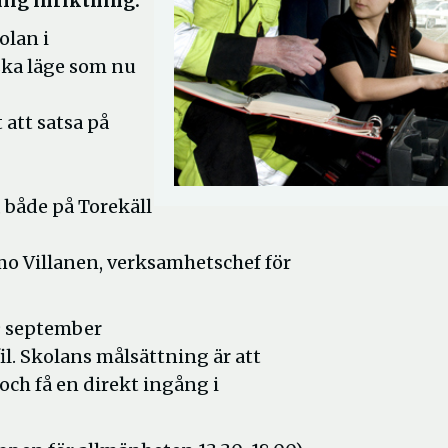
lig inriktning.
olan i
ska läge som nu
 att satsa på
r, både på Torekäll
o Villanen, verksamhetschef för
19 september
l. Skolans målsättning är att
ch få en direkt ingång i