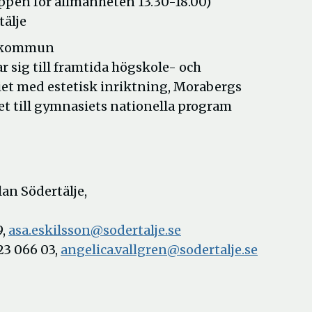
öppen för allmänheten 13.30-18.00)
tälje
e kommun
sig till framtida högskole- och
et med estetisk inriktning, Morabergs
t till gymnasiets nationella program
an Södertälje,
9,
asa.eskilsson@sodertalje.se
23 066 03,
angelica.vallgren@sodertalje.se