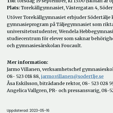
Tid:
torsdag 19 september, kl 13.00 (skolan är 
Plats:
Torekällgymnasiet, Västergatan 4, Söder
Utöver Torekällgymnasiet erbjuder Södertälj
gymnasieprogram på Täljegymnasiet som riktar 
universitetsstudenter, Wendela Hebbegymnasi
studiecentrum för elever som saknar behörighe
och gymnasiesärskolan Foucault.
Mer information:
Jarmo Villanen, verksamhetschef gymnasieskol
08- 523 018 88,
jarmo.villanen@sodertlje.se
Åsa Eskilsson, biträdande rektor, 08- 523 028 5
Angelica Vallgren, PR- och pressansvarig, 08-5
Uppdaterad: 2023-05-16