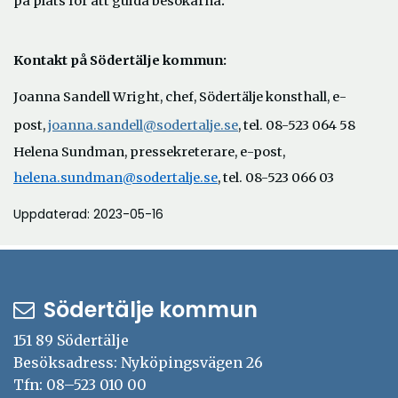
på plats för att guida besökarna
Kontakt på Södertälje kommun:
Joanna Sandell Wright, chef, Södertälje konsthall, e-
Öppna
post,
joanna.sandell@sodertalje.se
, tel. 08-523 064 58
i
Helena Sundman, pressekreterare, e-post,
nytt
helena.sundman@sodertalje.se
, tel. 08-523 066 03
fönster
Uppdaterad: 2023-05-16
Södertälje kommun
151 89 Södertälje
Besöksadress: Nyköpingsvägen 26
Tfn: 08–523 010 00