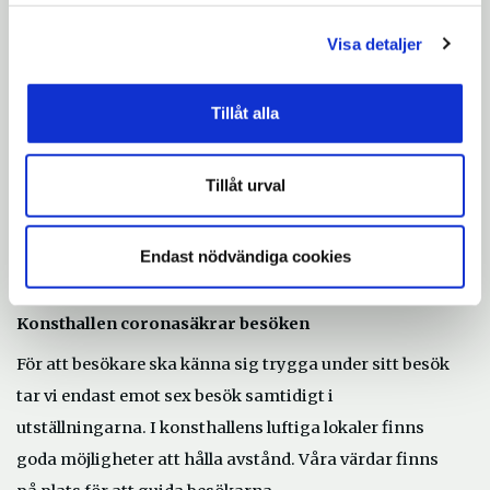
detta skapar efterdyningar i vår vardag.
Visa detaljer
– Med golvet ville vi skapa en yta som bjuder in
besökarna att själva röra sig tvärsöver denna plats för
Tillåt alla
sammankomster, avbildad som en förening av olika
hopflätade strukturer.
Tillåt urval
Allmänheten är välkommen till Södertälje konsthall där
de två verken visas under perioden 20 maj–22 maj, kl
Endast nödvändiga cookies
12–16.
Konsthallen coronasäkrar besöken
För att besökare ska känna sig trygga under sitt besök
tar vi endast emot sex besök samtidigt i
utställningarna. I konsthallens luftiga lokaler finns
goda möjligheter att hålla avstånd. Våra värdar finns
.