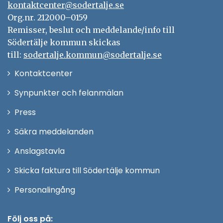
kontaktcenter@sodertalje.se
Org.nr. 212000–0159
Remisser, beslut och meddelande/info till
Södertälje kommun skickas
till:
sodertalje.kommun@sodertalje.se
Öppna
Kontaktcenter
i
Synpunkter och felanmälan
nytt
Öppna
Press
fönster
i
Säkra meddelanden
nytt
Anslagstavla
fönster
Skicka faktura till Södertälje kommun
Öppna
Personalingång
i
nytt
Följ oss på: