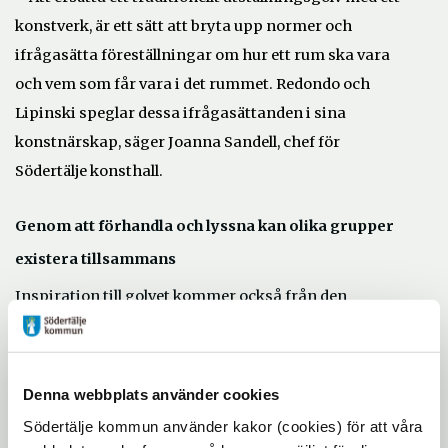
konstverk, är ett sätt att bryta upp normer och
ifrågasätta föreställningar om hur ett rum ska vara
och vem som får vara i det rummet. Redondo och
Lipinski speglar dessa ifrågasättanden i sina
konstnärskap, säger Joanna Sandell, chef för
Södertälje konsthall.
Genom att förhandla och lyssna kan olika grupper
existera tillsammans
Inspiration till golvet kommer också från den
karibiska filosofen och poeten Édouard Glissant. Han
ställer opaciteten – det ogenomskinliga – i kontrast
till den västerländska strävan att kommunicera
Denna webbplats använder cookies
transparent och fullständigt med fokus på det
Södertälje kommun använder kakor (cookies) för att våra
rationella. Det enda sättet som olikheter kan