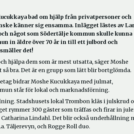
ucukkaya bad om hjälp från privatpersoner och
kanske känner sig ensamma. Inlägget lästes av La
e och något som Södertälje kommun skulle kunna
 in äldre över 70 år in till ett julbord och
smäller det!
t och hjälpa dem som är mest utsatta, säger Moshe
t så bra. Det är en grupp som lätt blir bortglömda.
öretag bidrar Moshe Kucukkaya med julmat,
mmun står för lokal och marknadsförning.
lning. Stadshusets lokal Trombon kläs i julskrud 
t rymmer 300 gäster som träffas och firar in jule
 Catharina Lindahl. Det blir också underhållning
. Täljerevyn, och Rogge Roll duo.