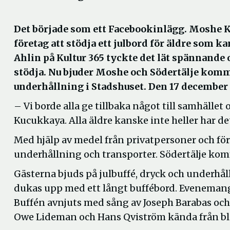
Det började som ett Facebookinlägg. Moshe K
företag att stödja ett julbord för äldre som 
Ahlin på Kultur 365 tyckte det lät spännand
stödja. Nu bjuder Moshe och Södertälje kommun
underhållning i Stadshuset. Den 17 december 
– Vi borde alla ge tillbaka något till samhälle
Kucukkaya. Alla äldre kanske inte heller har de
Med hjälp av medel från privatpersoner och f
underhållning och transporter. Södertälje ko
Gästerna bjuds på julbuffé, dryck och underhål
dukas upp med ett långt buffébord. Evenemange
Buffén avnjuts med sång av Joseph Barabas och
Owe Lideman och Hans Qviström kända från bl.a