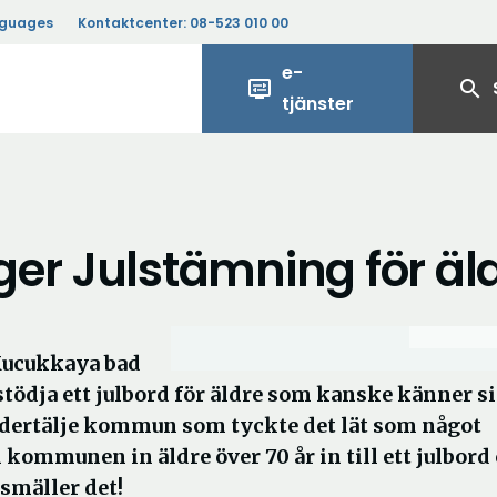
nguages
Kontaktcenter:
08-523 010 00
e-
display_settings
search
tjänster
er Julstämning för äl
Kucukkaya bad
stödja ett julbord för äldre som kanske känner s
ödertälje kommun som tyckte det lät som något
ommunen in äldre över 70 år in till ett julbord
smäller det!