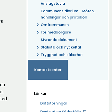
Anslagstavla
Kommunens diarium - Möten,
handlingar och protokoll
rs
chevron_right
Om kommunen
chevron_right
För medborgare
Styrande dokument
chevron_right
Statistik och nyckeltal
chevron_right
Trygghet och säkerhet
Kontaktcenter
och
n.
Länkar
 med
Driftstörningar
Ö
Destination Södertälje