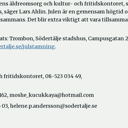
ns äldreomsorg och kultur- och fritidskontoret, 
oss, säger Lars Ahlin. Julen är en gemensam högtid 
lsammans. Det blir extra viktigt att vara tillsamma
Plats: Trombon, Södertälje stadshus, Campusgatan 2
talje.se/julstamning
.
h fritidskontoret, 08-523 034 49,
6162, moshe_kucukkaya@hotmail.com
 03, helene.p.andersson@sodertalje.se