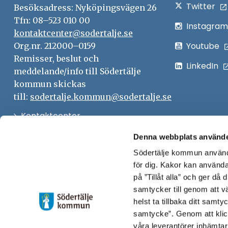
Twitter
Besöksadress: Nyköpingsvägen 26
Tfn: 08–523 010 00
Instagram
kontaktcenter@sodertalje.se
Youtube
Org.nr. 212000–0159
Remisser, beslut och
LinkedIn
meddelande/info till Södertälje
kommun skickas
till:
sodertalje.kommun@sodertalje.se
Öppna
Kontaktcenter
i
Synpunkter och felanmälan
Denna webbplats använde
nytt
Södertälje kommun använde
Öppna
Press
fönster
för dig. Kakor kan användas
i
Säkra meddelanden
på ”Tillåt alla” och ger då
nytt
samtycker till genom att vä
Anslagstavla
fönster
helst ta tillbaka ditt samt
Skicka faktura till Södertälje
samtycke”. Genom att klic
våra leverantörer inhämtar