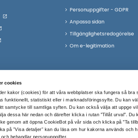
Personuppgifter - GDPR
Anpassa sidan
Tillgänglighetsredogörelse
Om e-legitimation
r cookies
r kakor (cookies) för att våra webbplatser ska fungera så bra 
 funktionellt, statistiskt eller i marknadsföringssyfte. Du kan väl
 ditt samtycke till samtliga syften. Du kan också välja att uppge vi
lja dessa här nedan och därefter klicka i rutan ”Tillåt urval”. Du
ycke genom att öppna CookieBot på vår sida och klicka på ”Ta till
ka på "Visa detaljer" kan du läsa om hur kakorna används och h
 och behandlar personuppgifter.