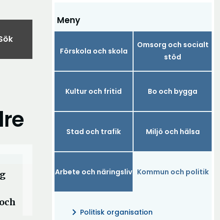
Meny
Sök
Omsorg och socialt
Förskola och skola
stöd
Kultur och fritid
Bo och bygga
dre
Stad och trafik
Miljö och hälsa
Arbete och näringsliv
Kommun och politik
ig
 och
chevron_right
Politisk organisation