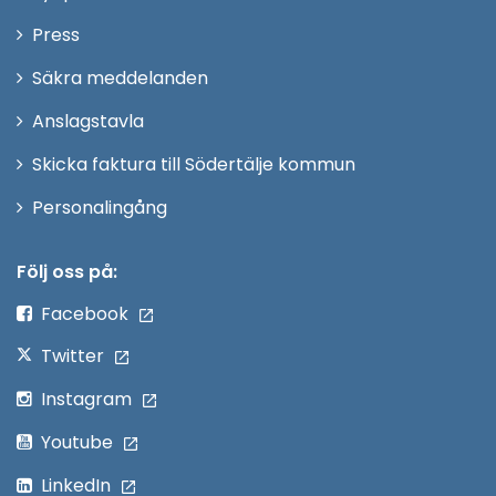
nytt
Öppna
Press
fönster
i
Säkra meddelanden
nytt
Anslagstavla
fönster
Skicka faktura till Södertälje kommun
Öppna
Personalingång
i
nytt
Följ oss på:
fönster
Facebook
Twitter
Instagram
Youtube
LinkedIn