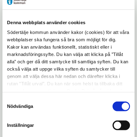
handelsutbyten mellan företag i Södertälje
och Wuxi/Shanghai. Med på resan är därför
även representant från Handelskammaren
Denna webbplats använder cookies
och från Astra Zeneca. Syftet med besöket är
Södertälje kommun använder kakor (cookies) för att våra
även att undersöka möjligheten till utbyte
webbplatser ska fungera så bra som möjligt för dig.
Kakor kan användas funktionellt, statistiskt eller i
mellan utbildningsverksamheten i
marknadsföringssyfte. Du kan välja att klicka på ”Tillåt
Södertälje och i Wuxi.
alla” och ger då ditt samtycke till samtliga syften. Du kan
också välja att uppge vilka syften du samtycker till
genom att välja dessa här nedan och därefter klicka i
Delegation: 1. Anders Lago, Chairman of the
rutan ”Tillåt urval”. Du kan när som helst ta tillbaka ditt
Municipal Executive committee 2. Karin
samtycke genom att öppna CookieBot på vår sida och
Östlund, Chairperson of the Municipal
klicka på ”Ta tillbaka samtycke”. Genom att klicka på
Samtyckesval
"Visa detaljer" kan du läsa om hur kakorna används och
Nödvändiga
Council 3. Mats Siljebrand, Leader of
hur vi och våra leverantörer inhämtar och behandlar
Opposition the Liberal Party 4. Marita
personuppgifter.
Inställningar
Lärnestad, Leader of Opposition the