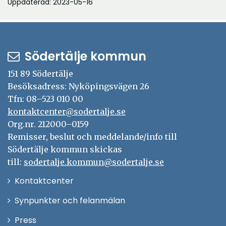
Uppdaterad: 2023-05-16
Södertälje kommun
151 89 Södertälje
Besöksadress: Nyköpingsvägen 26
Tfn: 08–523 010 00
kontaktcenter@sodertalje.se
Org.nr. 212000–0159
Remisser, beslut och meddelande/info till
Södertälje kommun skickas
till:
sodertalje.kommun@sodertalje.se
Öppna
Kontaktcenter
i
Synpunkter och felanmälan
nytt
Öppna
Press
fönster