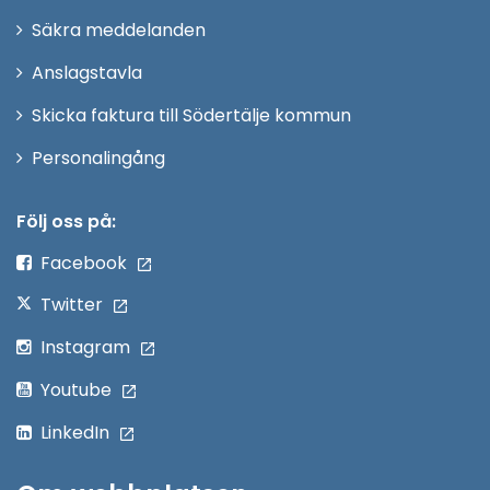
i
Säkra meddelanden
nytt
Anslagstavla
fönster
Skicka faktura till Södertälje kommun
Öppna
Personalingång
i
nytt
Följ oss på:
fönster
Facebook
Twitter
Instagram
Youtube
LinkedIn