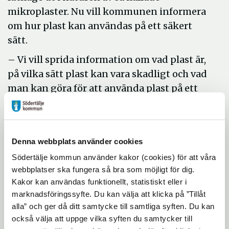
mikroplaster. Nu vill kommunen informera
om hur plast kan användas på ett säkert
sätt.
– Vi vill sprida information om vad plast är,
på vilka sätt plast kan vara skadligt och vad
man kan göra för att använda plast på ett
säkert sätt, säger miljökontorets chef
Helena Götherfors. Det är en viktig fråga
eftersom plast finns så påtagligt i vår
Denna webbplats använder cookies
vardagsmiljö. Vi är väldigt taggade och ser
Södertälje kommun använder kakor (cookies) för att våra
fram emot att prata plast med
webbplatser ska fungera så bra som möjligt för dig.
Södertäljeborna.
Kakor kan användas funktionellt, statistiskt eller i
Onsdagen den 14 september finns det
marknadsföringssyfte. Du kan välja att klicka på ”Tillåt
alla” och ger då ditt samtycke till samtliga syften. Du kan
möjlighet att fråga miljökontorets
också välja att uppge vilka syften du samtycker till
medarbetare om kemikalier och plast på