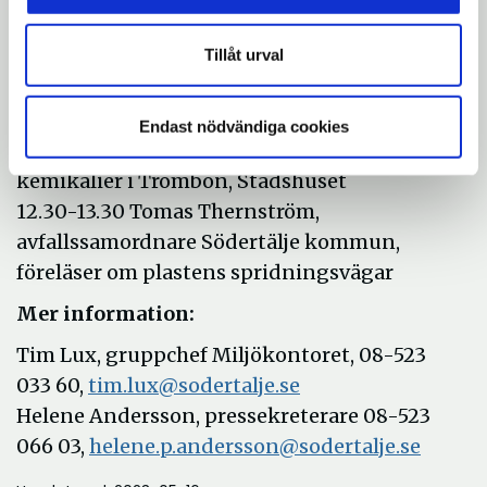
Tillåt urval
Fredag den 16 september
11.00-12.00 Möt miljöexperter i Stadshusets
foajé
Endast nödvändiga cookies
12.15-12.30 Filmvisning om plast och
kemikalier i Trombon, Stadshuset
12.30-13.30 Tomas Thernström,
avfallssamordnare Södertälje kommun,
föreläser om plastens spridningsvägar
Mer information:
Tim Lux, gruppchef Miljökontoret, 08-523
033 60,
tim.lux@sodertalje.se
Helene Andersson, pressekreterare 08-523
066 03,
helene.p.andersson@sodertalje.se