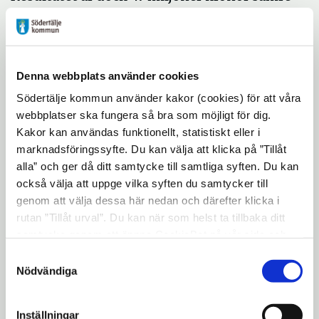
än föregående år. Variationer i ett antal
engångsposter ligger bakom
resultatförsämringen.
Denna webbplats använder cookies
Kommunen klarar balanskravet
Södertälje kommun använder kakor (cookies) för att våra
För kommunernas ekonomi gäller ett
webbplatser ska fungera så bra som möjligt för dig.
lagstadgat balanskrav från och med år 2000.
Kakor kan användas funktionellt, statistiskt eller i
Årets balansresultat blev 72 miljoner kronor
marknadsföringssyfte. Du kan välja att klicka på ”Tillåt
efter korrigeringar, vilket innebär att
alla” och ger då ditt samtycke till samtliga syften. Du kan
Södertälje kommun klarar balanskravet
också välja att uppge vilka syften du samtycker till
genom att välja dessa här nedan och därefter klicka i
även detta år.
rutan ”Tillåt urval”. Du kan när som helst ta tillbaka ditt
24 miljoner till barn och unga
samtycke genom att öppna CookieBot på vår sida och
Balanskravet ger kommunerna möjlighet
klicka på ”Ta tillbaka samtycke”. Genom att klicka på
Samtyckesval
att "öronmärka" vissa resultat för särskilda
"Visa detaljer" kan du läsa om hur kakorna används och
Nödvändiga
hur vi och våra leverantörer inhämtar och behandlar
ändamål. Av årets resultat avsätter
personuppgifter.
kommunen 24 miljoner till en social fond
Inställningar