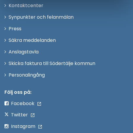
Öppna
Kontaktcenter
i
Synpunkter och felanmälan
nytt
Öppna
Press
fönster
i
Säkra meddelanden
nytt
Anslagstavla
fönster
Skicka faktura till Södertälje kommun
Öppna
Personalingång
i
nytt
Följ oss på:
fönster
Facebook
Twitter
Instagram