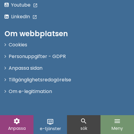
Youtube
LinkedIn
Om webbplatsen
Cookies
Personuppgifter - GDPR
Anpassa sidan
Tillgänglighetsredogörelse
Om e-legitimation
settings
search
menu
display_settings
Anpassa
sök
Meny
e-tjänster