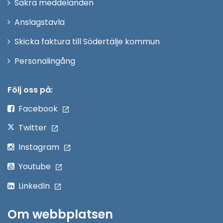
Säkra meddelanden
nytt
Anslagstavla
fönster
Skicka faktura till Södertälje kommun
Öppna
Personalingång
i
nytt
Följ oss på:
fönster
Facebook
Twitter
Instagram
Youtube
LinkedIn
Om webbplatsen