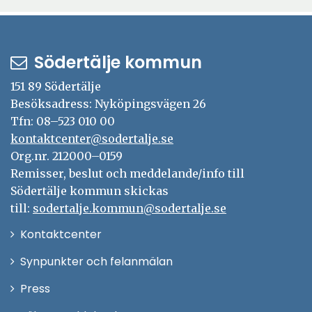
Södertälje kommun
151 89 Södertälje
Besöksadress: Nyköpingsvägen 26
Tfn: 08–523 010 00
kontaktcenter@sodertalje.se
Org.nr. 212000–0159
Remisser, beslut och meddelande/info till
Södertälje kommun skickas
till:
sodertalje.kommun@sodertalje.se
Öppna
Kontaktcenter
i
Synpunkter och felanmälan
nytt
Öppna
Press
fönster
i