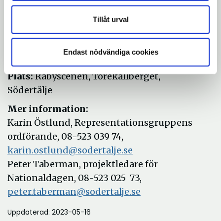
Dagen på Torekällberget börjar klockan 10
Tillåt urval
och innehåller festligheter och aktiviteter
för hela familjen, med öppet i torp och gård.
Endast nödvändiga cookies
Tid:
fredag 6 juni kl 10.00–17.00
Plats:
Råbyscenen, Torekällberget,
Södertälje
Mer information:
Karin Östlund, Representationsgruppens
ordförande, 08-523 039 74,
karin.ostlund@sodertalje.se
Peter Taberman, projektledare för
Nationaldagen, 08-523 025 73,
peter.taberman@sodertalje.se
Uppdaterad: 2023-05-16