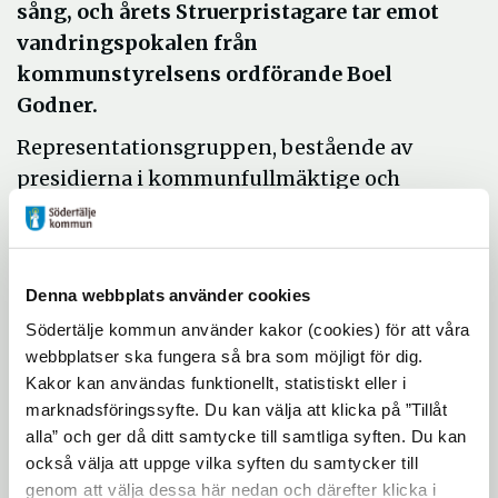
sång, och årets Struerpristagare tar emot
vandringspokalen från
kommunstyrelsens ordförande Boel
Godner.
Representationsgruppen, bestående av
presidierna i kommunfullmäktige och
kommunstyrelsen, har beslutat att Jonas
Berg - Icahandlare, entreprenör och VD för
Ica Maxi i Södertälje - tilldelas årets S:ta
Denna webbplats använder cookies
Ragnhildsmedalj. Utdelare är Karin Östlund,
Södertälje kommun använder kakor (cookies) för att våra
ordförande i representationsgruppen. Jonas
webbplatser ska fungera så bra som möjligt för dig.
Berg har ett starkt engagemang för
Kakor kan användas funktionellt, statistiskt eller i
utvecklingen av Södertälje och vågar
marknadsföringssyfte. Du kan välja att klicka på ”Tillåt
utmana normer och strukturer samt har
alla” och ger då ditt samtycke till samtliga syften. Du kan
förmågan att se möjligheter istället för
också välja att uppge vilka syften du samtycker till
svårigheter.
genom att välja dessa här nedan och därefter klicka i