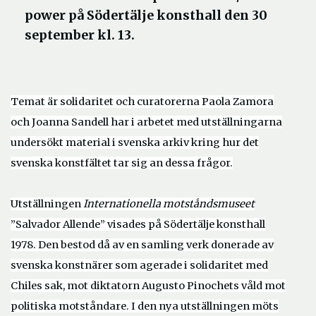
power på Södertälje konsthall den 30
september kl. 13.
Temat är solidaritet och
curatorerna Paola Zamora
och Joanna Sandell har i arbetet med utställningarna
undersökt material i svenska arkiv
kring hur det
svenska konstfältet tar sig an dessa frågor.
Utställningen
Internationella motst
å
ndsmuseet
”
Salvador Allende
” visades på Södertälje konsthall
1978. Den bestod då av en samling verk donerade av
svenska konstnärer som agerade i solidaritet med
Chiles sak, mot diktatorn Augusto Pinochets v
å
ld
mot
politiska motståndare. I den nya utställningen möts