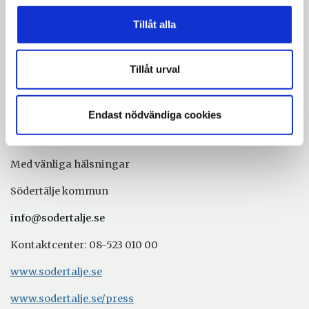
Tillåt alla
Joanna Sandell Wright
, c
hef Södertälje konsthall
, 0
8-
523 06 458, joanna.sandell@sodertalje.se
Tillåt urval
Helene Andersson, pressekreterare, Södertälje
kommun, 08-523 066 03,
helene.p.andersson@sodertalje.se
Endast nödvändiga cookies
Med vänliga hälsningar
Södertälje kommun
info@sodertalje.se
Kontaktcenter: 08-523 010 00
Öppna
www.sodertalje.se
i
nytt
Öppna
www.sodertalje.se/press
fönster
i