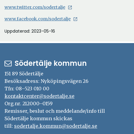
nytt
Öppna
www.twitter.com/sodertalje
fönster
i
nytt
Öppna
www.facebook.com/sodertalje
fönster
i
nytt
Uppdaterad: 2023-05-16
fönster
Södertälje kommun
151 89 Södertälje
Besöksadress: Nyköpingsvägen 26
Tfn: 08–523 010 00
kontaktcenter@sodertalje.se
Org.nr. 212000–0159
Remisser, beslut och meddelande/info till
Södertälje kommun skickas
till:
sodertalje.kommun@sodertalje.se