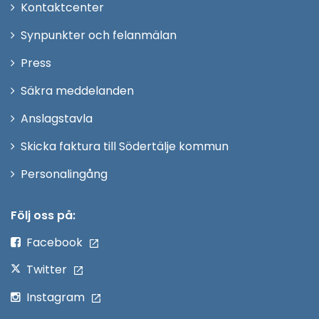
Öppna
Kontaktcenter
i
Synpunkter och felanmälan
nytt
Öppna
Press
fönster
i
Säkra meddelanden
nytt
Anslagstavla
fönster
Skicka faktura till Södertälje kommun
Öppna
Personalingång
i
nytt
Följ oss på:
fönster
Facebook
Twitter
Instagram