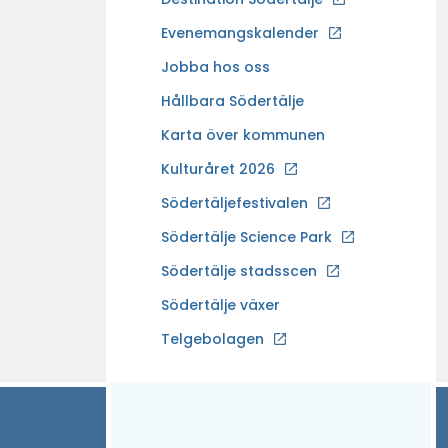
p
Evenemangskalender
p
Ö
Jobba hos oss
n
p
a
Hållbara Södertälje
p
i
Karta över kommunen
n
n
a
Kulturåret 2026
y
i
t
Södertäljefestivalen
n
t
Ö
Södertälje Science Park
y
f
p
t
Södertälje stadsscen
ö
p
t
n
Södertälje växer
n
f
s
a
Ö
Telgebolagen
ö
t
i
p
n
e
n
p
s
r
y
n
t
t
a
e