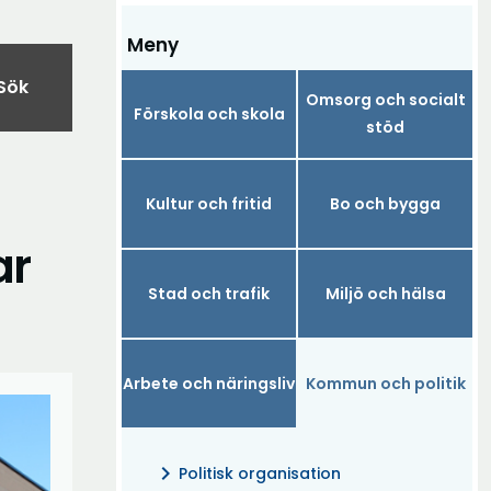
Meny
Sök
Omsorg och socialt
Förskola och skola
stöd
Kultur och fritid
Bo och bygga
ar
Stad och trafik
Miljö och hälsa
Arbete och näringsliv
Kommun och politik
chevron_right
Politisk organisation