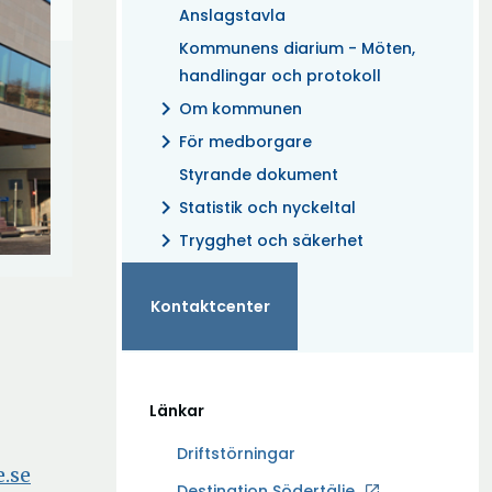
Anslagstavla
Kommunens diarium - Möten,
handlingar och protokoll
chevron_right
Om kommunen
chevron_right
För medborgare
Styrande dokument
chevron_right
Statistik och nyckeltal
chevron_right
Trygghet och säkerhet
Kontaktcenter
Länkar
Driftstörningar
.se
Ö
Destination Södertälje