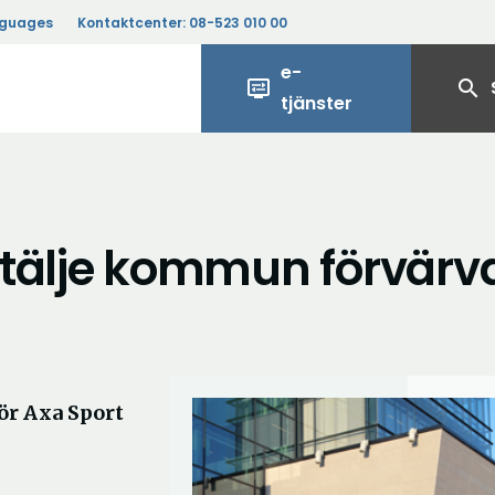
nguages
Kontaktcenter:
08-523 010 00
e-
display_settings
search
tjänster
rtälje kommun förvärv
ör Axa Sport