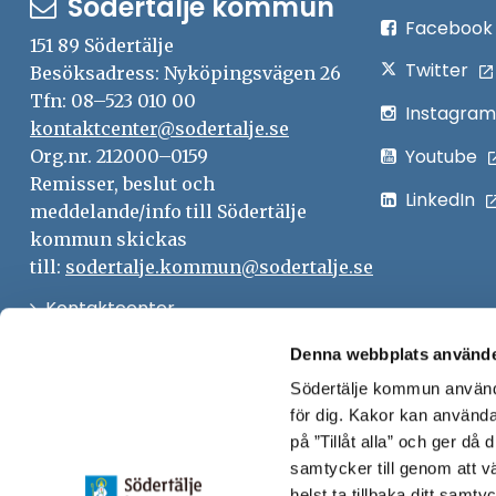
Södertälje kommun
Facebook
151 89 Södertälje
Twitter
Besöksadress: Nyköpingsvägen 26
Tfn: 08–523 010 00
Instagram
kontaktcenter@sodertalje.se
Youtube
Org.nr. 212000–0159
Remisser, beslut och
LinkedIn
meddelande/info till Södertälje
kommun skickas
till:
sodertalje.kommun@sodertalje.se
Öppna
Kontaktcenter
i
Synpunkter och felanmälan
Denna webbplats använde
nytt
Södertälje kommun använde
Öppna
Press
fönster
för dig. Kakor kan användas
i
Säkra meddelanden
på ”Tillåt alla” och ger då
nytt
samtycker till genom att vä
Anslagstavla
fönster
helst ta tillbaka ditt samt