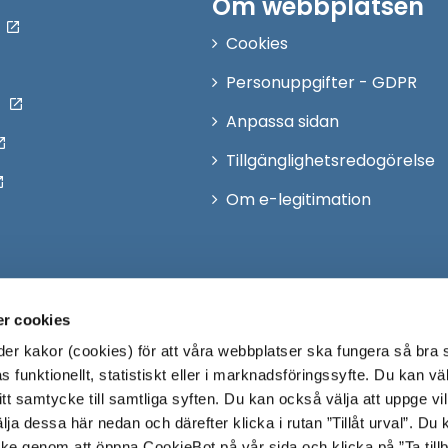
Om webbplatsen
Cookies
Personuppgifter - GDPR
Anpassa sidan
Tillgänglighetsredogörelse
Om e-legitimation
r cookies
r kakor (cookies) för att våra webbplatser ska fungera så bra 
 funktionellt, statistiskt eller i marknadsföringssyfte. Du kan väl
 ditt samtycke till samtliga syften. Du kan också välja att uppge vi
lja dessa här nedan och därefter klicka i rutan ”Tillåt urval”. Du
ycke genom att öppna CookieBot på vår sida och klicka på ”Ta till