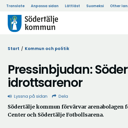
Translate
Anpassa sidan
Lättläst
Suomeksi
Other la
Start
/
Kommun och politik
Pressinbjudan: Söde
idrottsarenor
Lyssna på sidan
Dela
Södertälje kommun förvärvar arenabolagen f
Center och Södertälje Fotbollsarena.