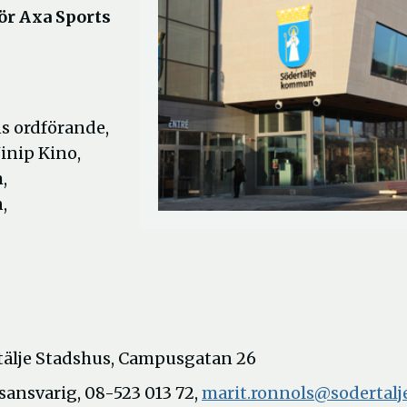
ör Axa Sports
s ordförande,
inip Kino,
,
,
rtälje Stadshus, Campusgatan 26
sansvarig, 08-523 013 72,
marit.ronnols@sodertalje