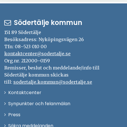
Södertälje kommun
151 89 Södertälje
Besöksadress: Nyköpingsvägen 26
Tfn: 08–523 010 00
kontaktcenter@sodertalje.se
Org.nr. 212000–0159
Remisser, beslut och meddelande/info till
Södertälje kommun skickas
till:
sodertalje.kommun@sodertalje.se
Öppna
Kontaktcenter
i
Synpunkter och felanmälan
nytt
Öppna
Press
fönster
i
Säkra meddelanden