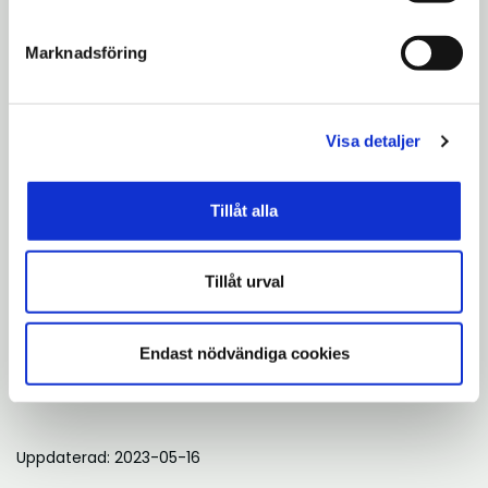
523 061 61,
torbjorn.akerblad@sodertalje.se
Marknadsföring
Med vänliga hälsningar
Södertälje kommun
Visa detaljer
info@sodertalje.se
Tillåt alla
vxl: 08-523 010 00
www.sodertalje.se
Tillåt urval
www.sodertalje.se/press
www.twitter.com/sodertaljekommu
Endast nödvändiga cookies
www.facebook.com/sodertalje
Uppdaterad: 2023-05-16