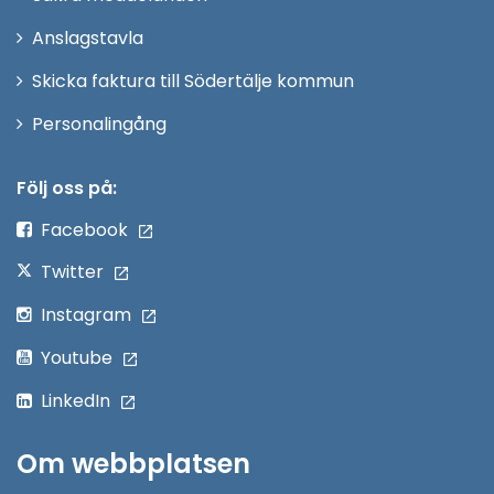
nytt
Anslagstavla
fönster
Skicka faktura till Södertälje kommun
Öppna
Personalingång
i
nytt
Följ oss på:
fönster
Facebook
Twitter
Instagram
Youtube
LinkedIn
Om webbplatsen