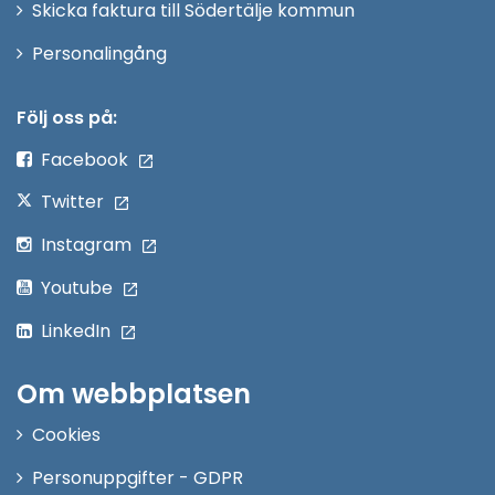
Skicka faktura till Södertälje kommun
Öppna
Personalingång
i
nytt
Följ oss på:
fönster
Facebook
Twitter
Instagram
Youtube
LinkedIn
Om webbplatsen
Cookies
Personuppgifter - GDPR