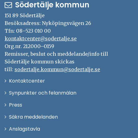
Södertälje kommun
151 89 Södertälje
Besöksadress: Nyköpingsvägen 26
Tfn: 08–523 010 00
kontaktcenter@sodertalje.se
Org.nr. 212000–0159
Remisser, beslut och meddelande/info till
Södertälje kommun skickas
till:
sodertalje.kommun@sodertalje.se
Öppna
Kontaktcenter
i
Synpunkter och felanmälan
nytt
Öppna
Press
fönster
i
Säkra meddelanden
nytt
Anslagstavla
fönster