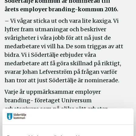
Södertälje kommun är nominerad till
årets employer branding-kommun 2016.
– Vi vågar sticka ut och vara lite kaxiga. Vi
lyfter fram utmaningar och beskriver
svårigheter i våra jobb för att nå just de
medarbetare vi vill ha. De som triggas av att
bidra. Vi i Södertälje erbjuder våra
medarbetare att få göra skillnad på riktigt,
svarar Johan Lefverström på frågan varför
han tror att just Södertälje är nominerade.
Varje år uppmärksammar employer
branding- företaget Universum
arbetsgivare som på olika sätt arbetar
utmärkande med sitt
arbetsgivarvarumärke. ”
Är du redo för
Södertälje
?”, är texten som finns i alla