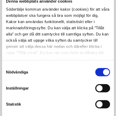
Denna webbplats använder cookies
kommunens platsannonser och som har
Södertälje kommun använder kakor (cookies) för att våra
väckt omvärldens intresse.
webbplatser ska fungera så bra som möjligt för dig.
Kakor kan användas funktionellt, statistiskt eller i
Nomineringen lyder:
Denna kommun har
marknadsföringssyfte. Du kan välja att klicka på ”Tillåt
rivstartat arbetet kring attraktionsfrågorna
alla” och ger då ditt samtycke till samtliga syften. Du kan
och har på kort tid nått tydliga resultat inom
också välja att uppge vilka syften du samtycker till
området. Man har vinnlagt sig om att lyfta
genom att välja dessa här nedan och därefter klicka i
fram personer i profileringen som visar på
rutan ”Tillåt urval”. Du kan när som helst ta tillbaka ditt
den bredd av möjligheter som finns inom
samtycke genom att öppna CookieBot på vår sida och
klicka på ”Ta tillbaka samtycke”. Genom att klicka på
kommunen. Det finns vidare ett stort
Samtyckesval
"Visa detaljer" kan du läsa om hur kakorna används och
Nödvändiga
engagemang för frågorna inom ledningen
hur vi och våra leverantörer inhämtar och behandlar
vilket gör att hela kommunen genomsyras av
personuppgifter.
vikten av att vara en attraktiv arbetsgivare.
Inställningar
Det är full fart på denna kommun och vi tror
att dess arbete med frågorna kan inspirera
Statistik
andra kommuner.