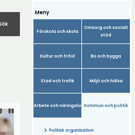
Meny
Sök
Omsorg och socialt
Förskola och skola
stöd
Kultur och fritid
Bo och bygga
Stad och trafik
Miljö och hälsa
Arbete och näringsliv
Kommun och politik
chevron_right
Politisk organisation