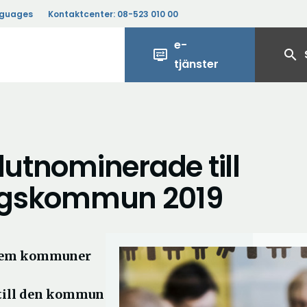
nguages
Kontaktcenter:
08-523 010 00
e-
display_settings
search
tjänster
lutnominerade till
ringskommun 2019
v fem kommuner
 till den kommun