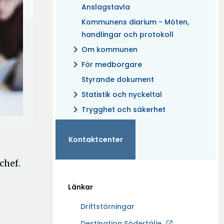
Anslagstavla
Kommunens diarium - Möten,
handlingar och protokoll
chevron_right
Om kommunen
chevron_right
För medborgare
Styrande dokument
chevron_right
Statistik och nyckeltal
chevron_right
Trygghet och säkerhet
Kontaktcenter
chef.
Länkar
Driftstörningar
Ö
Destination Södertälje