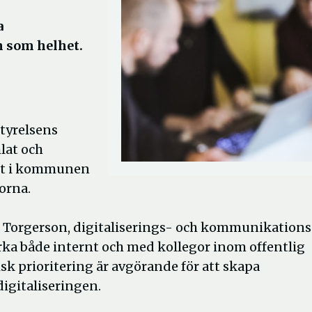
a
 som helhet.
tyrelsens
mlat och
tet i kommunen
borna.
ahl Torgerson, digitaliserings- och kommunikations
rka både internt och med kollegor inom offentlig
isk prioritering är avgörande för att skapa
digitaliseringen.