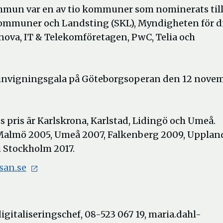
e kommun var en av tio kommuner som nominerats til
ommuner och Landsting (SKL), Myndigheten för di
ova, IT & Telekomföretagen, PwC, Telia och
 invigningsgala på Göteborgsoperan den 12 novem
 pris är Karlskrona, Karlstad, Lidingö och Umeå.
, Malmö 2005, Umeå 2007, Falkenberg 2009, Upplan
h Stockholm 2017.
san.se
italiseringschef, 08-523 067 19, maria.dahl-