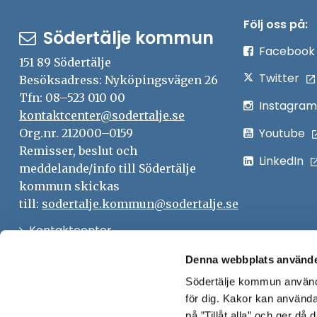
Följ oss på:
Södertälje kommun
Facebook
151 89 Södertälje
Twitter
Besöksadress: Nyköpingsvägen 26
Tfn: 08–523 010 00
Instagram
kontaktcenter@sodertalje.se
Youtube
Org.nr. 212000–0159
Remisser, beslut och
LinkedIn
meddelande/info till Södertälje
kommun skickas
till:
sodertalje.kommun@sodertalje.se
Öppna
Kontaktcenter
i
Synpunkter och felanmälan
Denna webbplats använde
nytt
Södertälje kommun använde
Öppna
Press
fönster
för dig. Kakor kan användas
i
Säkra meddelanden
på ”Tillåt alla” och ger då