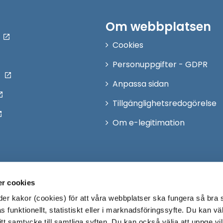
Om webbplatsen
Cookies
Personuppgifter - GDPR
Anpassa sidan
Tillgänglighetsredogörelse
Om e-legitimation
r cookies
r kakor (cookies) för att våra webbplatser ska fungera så bra 
 funktionellt, statistiskt eller i marknadsföringssyfte. Du kan väl
 ditt samtycke till samtliga syften. Du kan också välja att uppge vi