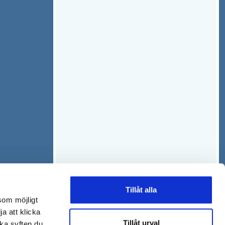
Tillåt alla
som möjligt
ja att klicka
Tillåt urval
lka syften du