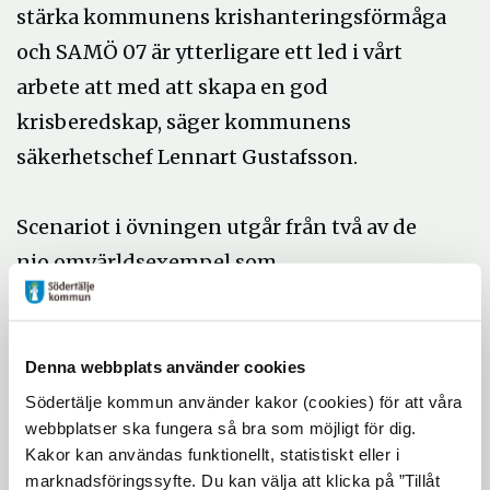
stärka kommunens krishanteringsförmåga
och SAMÖ 07 är ytterligare ett led i vårt
arbete att med att skapa en god
krisberedskap, säger kommunens
säkerhetschef Lennart Gustafsson.
Scenariot i övningen utgår från två av de
nio omvärldsexempel som
krisberedskapsmyndigheten tagit fram på
uppdrag av regeringen.
Denna webbplats använder cookies
Övningen är främst en simulering, och för
Södertälje kommun använder kakor (cookies) för att våra
webbplatser ska fungera så bra som möjligt för dig.
Södertäljes del ingår inga praktiska så
Kakor kan användas funktionellt, statistiskt eller i
kallade fältmoment.
marknadsföringssyfte. Du kan välja att klicka på ”Tillåt