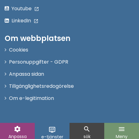
Youtube
LinkedIn
Om webbplatsen
Cookies
Personuppgifter - GDPR
Anpassa sidan
Tillgänglighetsredogörelse
Om e-legitimation
settings
search
menu
display_settings
Anpassa
sök
Meny
e-tjänster