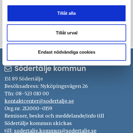
april, kontakta säkerhetschef Lennart
Tillåt alla
Gustafsson, tel 0708-51 74 04.
Tillåt urval
Uppdaterad: 2023-05-16
Endast nödvändiga cookies
Södertälje kommun
151 89 Södertälje
Besöksadress: Nyköpingsvägen 26
Tfn: 08–523 010 00
kontaktcenter@sodertalje.se
Org.nr. 212000–0159
Remisser, beslut och meddelande/info till
Södertälje kommun skickas
till:
sodertalje.kommun@sodertalje.se