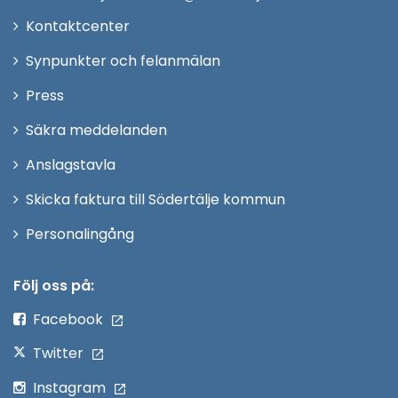
Öppna
Kontaktcenter
i
Synpunkter och felanmälan
nytt
Öppna
Press
fönster
i
Säkra meddelanden
nytt
Anslagstavla
fönster
Skicka faktura till Södertälje kommun
Öppna
Personalingång
i
nytt
Följ oss på:
fönster
Facebook
Twitter
Instagram