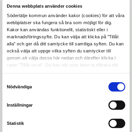
Denna webbplats använder cookies
och hälsoutskottet. -Jag är stolt över att
Södertälje kommun använder kakor (cookies) för att våra
Södertälje går i bräschen för omvandlingen
webbplatser ska fungera så bra som möjligt för dig.
till ekologiskt hållbart samhälle. Vi vet att
Kakor kan användas funktionellt, statistiskt eller i
energifrågorna är av avgörande betydelse
marknadsföringssyfte. Du kan välja att klicka på ”Tillåt
alla” och ger då ditt samtycke till samtliga syften. Du kan
för den framtida miljön. Nu är Södertälje
också välja att uppge vilka syften du samtycker till
med och tar ett viktigt kliv, och jag hoppas
genom att välja dessa här nedan och därefter klicka i
att vårt miljöarbete kan inspirera fler
rutan ”Tillåt urval”. Du kan när som helst ta tillbaka ditt
samtycke genom att öppna CookieBot på vår sida och
kommuner till att fatta beslut som gynnar
klicka på ”Ta tillbaka samtycke”. Genom att klicka på
Samtyckesval
framtida generationer, säger Anders Lago
"Visa detaljer" kan du läsa om hur kakorna används och
Nödvändiga
(s), kommunstyrelsens ordförande.
hur vi och våra leverantörer inhämtar och behandlar
personuppgifter.
Södertälje kommun bygger också
Inställningar
tillsammans med Botkyrka och Huddinge
Sveriges största biobränslebaserade
Statistik
kraftvärmepanna. Den ska vara i drift år