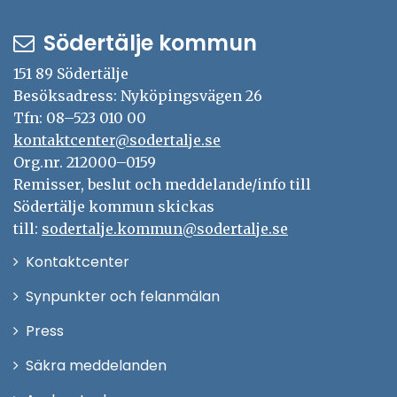
Södertälje kommun
151 89 Södertälje
Besöksadress: Nyköpingsvägen 26
Tfn: 08–523 010 00
kontaktcenter@sodertalje.se
Org.nr. 212000–0159
Remisser, beslut och meddelande/info till
Södertälje kommun skickas
till:
sodertalje.kommun@sodertalje.se
Öppna
Kontaktcenter
i
Synpunkter och felanmälan
nytt
Öppna
Press
fönster
i
Säkra meddelanden
nytt