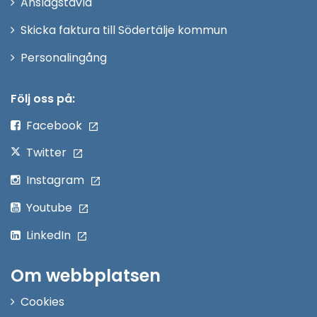
Anslagstavla
fönster
Skicka faktura till Södertälje kommun
Öppna
Personalingång
i
nytt
Följ oss på:
fönster
Facebook
Twitter
Instagram
Youtube
LinkedIn
Om webbplatsen
Cookies