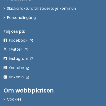
fönster
Skicka faktura till Södertälje kommun
Öppna
Personalingång
i
nytt
Följ oss på:
fönster
Facebook
Twitter
Instagram
Youtube
LinkedIn
Om webbplatsen
Cookies