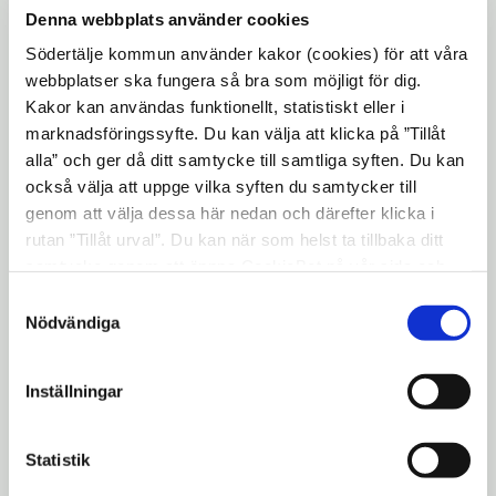
riksdag och regering på vilka förändringar
Denna webbplats använder cookies
som krävs för att kommuner ska ges
Södertälje kommun använder kakor (cookies) för att våra
möjligheter att upptäcka och stoppa
webbplatser ska fungera så bra som möjligt för dig.
kriminalitet i välfärden.
Kakor kan användas funktionellt, statistiskt eller i
marknadsföringssyfte. Du kan välja att klicka på ”Tillåt
På seminariet medverkar bland annat
alla” och ger då ditt samtycke till samtliga syften. Du kan
justitieminister Morgan Johansson (S),
också välja att uppge vilka syften du samtycker till
justitieutskottets ordförande Beatrice Ask
genom att välja dessa här nedan och därefter klicka i
(M), Gunnar Appelgren, kommissarie
rutan ”Tillåt urval”. Du kan när som helst ta tillbaka ditt
samtycke genom att öppna CookieBot på vår sida och
polismyndigheten Region Stockholm, Pia
klicka på ”Ta tillbaka samtycke”. Genom att klicka på
Samtyckesval
Bergman, samordnare på Skatteverkets
"Visa detaljer" kan du läsa om hur kakorna används och
Nödvändiga
insats mot grovt organiserad brottslighet,
hur vi och våra leverantörer inhämtar och behandlar
Tomas Karlsson, politisk redaktör på
personuppgifter.
Inställningar
Länstidningen i Södertälje och Roger
Svanborg, tidigare samordnare mot fusk
och bedrägerier i Södertälje kommun.
Statistik