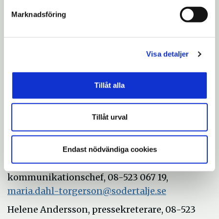
Titel:
Välfärden – brottslighetens nya
Marknadsföring
bankomat
Datum:
Tisdagen den
4 juli 2017
Tid:
13.00 – 14.00
Visa detaljer
Plats:
Wisby Strand Congress, lokal Viklau,
Visby.
Tillåt alla
Moderator:
Annika Dopping
Tillåt urval
Mer information:
Endast nödvändiga cookies
Maria Dahl Torgerson,
kommunikationschef, 08-523 067 19,
maria.dahl-torgerson@sodertalje.se
Helene Andersson, pressekreterare, 08-523