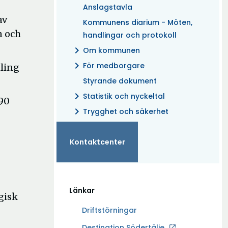
Anslagstavla
av
Kommunens diarium - Möten,
n och
handlingar och protokoll
chevron_right
Om kommunen
chevron_right
För medborgare
mling
Styrande dokument
chevron_right
Statistik och nyckeltal
290
chevron_right
Trygghet och säkerhet
Kontaktcenter
Länkar
gisk
Driftstörningar
Ö
Destination Södertälje