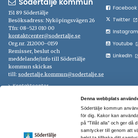
Södertälje kommun
Facebook
151 89 Södertälje
Twitter
Besöksadress: Nyköpingsvägen 26
Tfn: 08–523 010 00
Instagram
kontaktcenter@sodertalje.se
Youtube
Org.nr. 212000–0159
Remisser, beslut och
LinkedIn
meddelande/info till Södertälje
kommun skickas
till:
sodertalje.kommun@sodertalje.se
Öppna
Kontaktcenter
i
Synpunkter och felanmälan
Denna webbplats använde
nytt
Södertälje kommun använde
Öppna
Press
fönster
för dig. Kakor kan användas
i
Säkra meddelanden
på ”Tillåt alla” och ger då
nytt
samtycker till genom att vä
Anslagstavla
fönster
helst ta tillbaka ditt samt