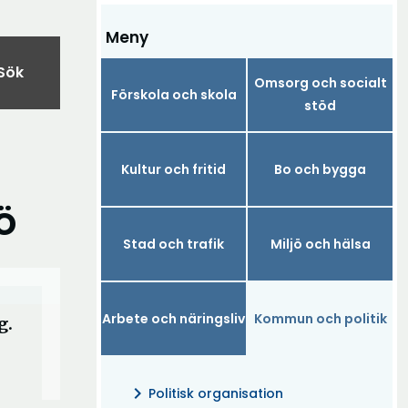
Meny
Sök
Omsorg och socialt
Förskola och skola
stöd
Kultur och fritid
Bo och bygga
ö
Stad och trafik
Miljö och hälsa
Arbete och näringsliv
Kommun och politik
g.
chevron_right
Politisk organisation