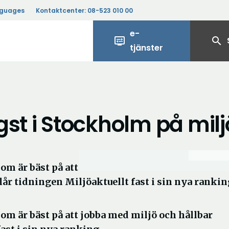
nguages
Kontaktcenter:
08-523 010 00
e-
display_settings
search
tjänster
gst i Stockholm på milj
m är bäst på att
lår tidningen Miljöaktuellt fast i sin nya rankin
m är bäst på att jobba med miljö och hållbar