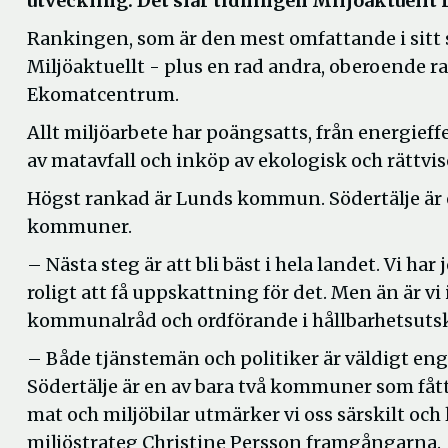
utveckling. Det slår tidningen Miljöaktuellt f
Rankingen, som är den mest omfattande i sitt
Miljöaktuellt - plus en rad andra, oberoende
Ekomatcentrum.
Allt miljöarbete har poängsatts, från energieff
av matavfall och inköp av ekologisk och rättvi
Högst rankad är Lunds kommun. Södertälje är e
kommuner.
– Nästa steg är att bli bäst i hela landet. Vi har
roligt att få uppskattning för det. Men än är v
kommunalråd och ordförande i hållbarhetsutsk
– Både tjänstemän och politiker är väldigt enga
Södertälje är en av bara två kommuner som fåt
mat och miljöbilar utmärker vi oss särskilt och
miljöstrateg Christine Persson framgångarna.