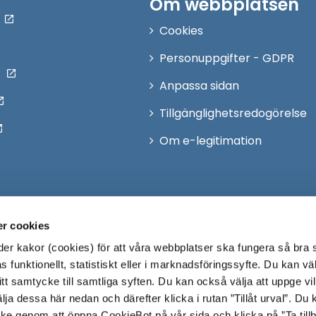
Om webbplatsen
Cookies
Personuppgifter - GDPR
Anpassa sidan
Tillgänglighetsredogörelse
Om e-legitimation
r cookies
r kakor (cookies) för att våra webbplatser ska fungera så bra 
 funktionellt, statistiskt eller i marknadsföringssyfte. Du kan väl
 ditt samtycke till samtliga syften. Du kan också välja att uppge vi
lja dessa här nedan och därefter klicka i rutan ”Tillåt urval”. Du
ycke genom att öppna CookieBot på vår sida och klicka på ”Ta till