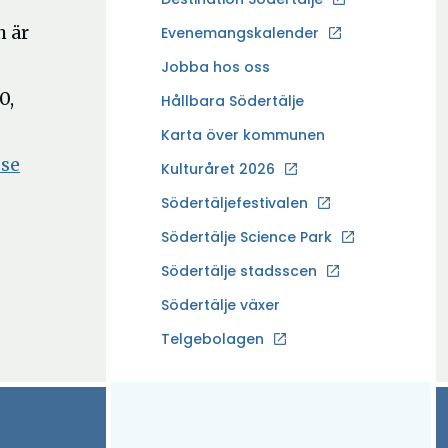
p
h är
Evenemangskalender
p
Ö
Jobba hos oss
n
p
0,
a
Hållbara Södertälje
p
i
Karta över kommunen
n
n
.se
a
Kulturåret 2026
y
i
t
Södertäljefestivalen
n
t
Ö
Södertälje Science Park
y
f
p
t
Södertälje stadsscen
ö
p
t
n
Södertälje växer
n
f
s
a
Ö
Telgebolagen
ö
t
i
p
n
e
n
p
s
r
y
n
t
t
a
e