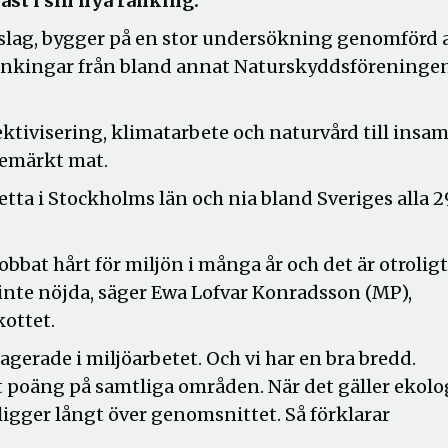
ast i sin nya ranking.
 slag, bygger på en stor undersökning genomförd 
 rankingar från bland annat Naturskyddsföreninge
ektivisering, klimatarbete och naturvård till insa
semärkt mat.
tta i Stockholms län och nia bland Sveriges alla 
 jobbat hårt för miljön i många år och det är otroligt
i inte nöjda, säger Ewa Lofvar Konradsson (MP),
ottet.
gerade i miljöarbetet. Och vi har en bra bredd.
t poäng på samtliga områden. När det gäller ekolo
 ligger långt över genomsnittet. Så förklarar