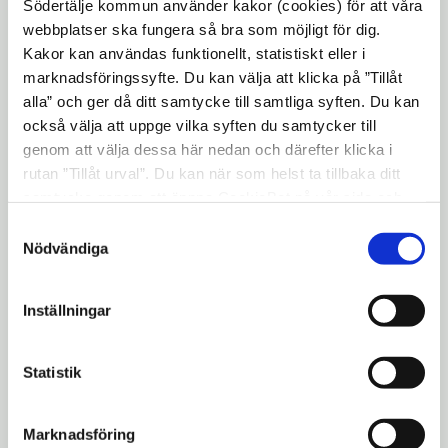
Södertälje kommun använder kakor (cookies) för att våra
webbplatser ska fungera så bra som möjligt för dig.
12.00 Formell invigning av Helene Hellmark
Kakor kan användas funktionellt, statistiskt eller i
marknadsföringssyfte. Du kan välja att klicka på ”Tillåt
Knutsson
alla” och ger då ditt samtycke till samtliga syften. Du kan
Södertälje som kunskapsstad. Samtal med
också välja att uppge vilka syften du samtycker till
Boel Godner och Jan Wikander.
genom att välja dessa här nedan och därefter klicka i
rutan ”Tillåt urval”. Du kan när som helst ta tillbaka ditt
Sveriges konkurrenskraft i världen. Samtal
samtycke genom att öppna CookieBot på vår sida och
med Jan-Olof Jacke, Henrik Henriksson,
klicka på ”Ta tillbaka samtycke”. Genom att klicka på
Samtyckesval
"Visa detaljer" kan du läsa om hur kakorna används och
Leif Östling och Peter Wallenberg Jr.
Nödvändiga
hur vi och våra leverantörer inhämtar och behandlar
12.15 Mat, mingel och husesyn
personuppgifter.
Inställningar
Stjärnkocken Mathias Dahlgren presenterar
hållbara lunchkoncept
Statistik
13.00 Intervjumöjligheter för närvarande
press. Kontakt: Ingmarie Wass,
Marknadsföring