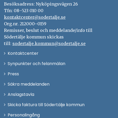
Besöksadress: Nyköpingsvägen 26
Tfn: 08–523 010 00
kontaktcenter@sodertalje.se
Org.nr. 212000–0159
Remisser, beslut och meddelande/info till
Södertälje kommun skickas
till:
sodertalje.kommun@sodertalje.se
Öppna
Kontaktcenter
i
Synpunkter och felanmälan
nytt
Öppna
Press
fönster
i
Säkra meddelanden
nytt
Anslagstavla
fönster
Skicka faktura till Södertälje kommun
Öppna
Personalingång