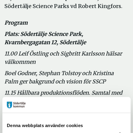
Södertälje Science Parks vd Robert Kingfors.
Program
Plats: Södertälje Science Park,
Kvarnbergagatan 12, Södertälje
11.00 Leif Östling och Sigbritt Karlsson hälsar
välkommen
Boel Godner, Stephan Tolstoy och Kristina
Palm ger bakgrund och vision för SSCP
11.15 Hållbara produktionsflöden. Samtal med
Jan-Eric Sundgren, Lars-Henrik Jörnving,
Per Alfredsson, Pam Cheng, Monica Bellgran
och Robert Kingfors under ledning
Denna webbplats använder cookies
av Nisha Besara.