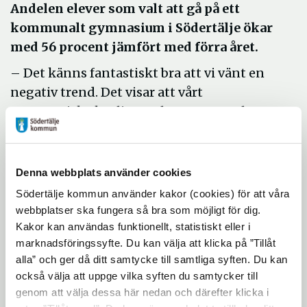
Andelen elever som valt att gå på ett
kommunalt gymnasium i Södertälje ökar
med 56 procent jämfört med förra året.
– Det känns fantastiskt bra att vi vänt en
negativ trend. Det visar att vårt
systematiska kvalitetsarbete ger resultat,
säger Heléne Rådbrink, verksamhetschef för
gymnasiet.
Denna webbplats använder cookies
Det är de högskoleförberedande
programmen som står för ökningen, där
Södertälje kommun använder kakor (cookies) för att våra
webbplatser ska fungera så bra som möjligt för dig.
Täljegymnasiet ökar mest. De
Kakor kan användas funktionellt, statistiskt eller i
yrkesförberedande programmen följer den
marknadsföringssyfte. Du kan välja att klicka på ”Tillåt
nationella trenden med minskat intresse.
alla” och ger då ditt samtycke till samtliga syften. Du kan
också välja att uppge vilka syften du samtycker till
– Det finns en rad orsaker till att
genom att välja dessa här nedan och därefter klicka i
Södertäljes gymnasier har vänt