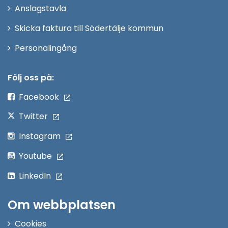
Anslagstavla
fönster
Skicka faktura till Södertälje kommun
Öppna
Personalingång
i
nytt
Följ oss på:
fönster
Facebook
Twitter
Instagram
Youtube
LinkedIn
Om webbplatsen
Cookies