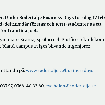
. Under Södertälje Business Days torsdag 17 feb
d-dejting där företag och KTH-studenter på ett
 för framtida jobb.
Dynamate, Scania, Epsilon och Proffice Teknik ko
are bland Campus Telges blivande ingenjörer.
hittar du på:
www.sodertalje.se/businessdays
037 57, 0766-48 33 60,
eva.helen@sodertalje.se