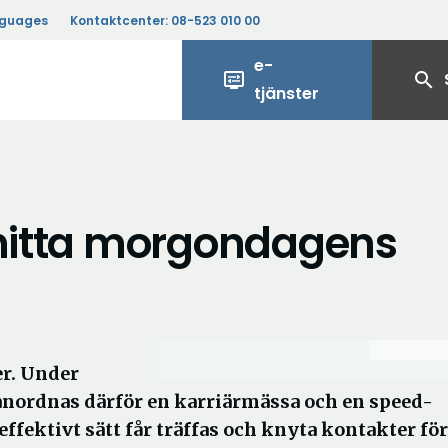
nguages
Kontaktcenter:
08-523 010 00
e-
display_settings
search
tjänster
 hitta morgondagens
er. Under
 anordnas därför en karriärmässa och en speed-
ffektivt sätt får träffas och knyta kontakter för