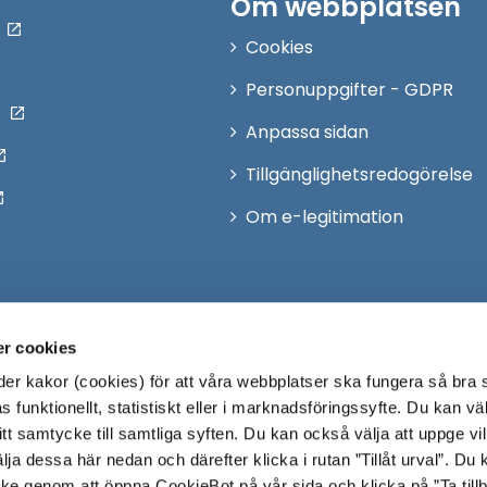
Om webbplatsen
Cookies
Personuppgifter - GDPR
Anpassa sidan
Tillgänglighetsredogörelse
Om e-legitimation
r cookies
r kakor (cookies) för att våra webbplatser ska fungera så bra 
 funktionellt, statistiskt eller i marknadsföringssyfte. Du kan väl
 ditt samtycke till samtliga syften. Du kan också välja att uppge vi
lja dessa här nedan och därefter klicka i rutan ”Tillåt urval”. Du
ycke genom att öppna CookieBot på vår sida och klicka på ”Ta till