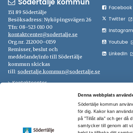
Södertälje kommun
Facebook
151 89 Södertälje
Twitter
Besöksadress: Nyköpingsvägen 26
Tfn: 08–523 010 00
Instagram
kontaktcenter@sodertalje.se
Youtube
Org.nr. 212000–0159
Remisser, beslut och
LinkedIn
meddelande/info till Södertälje
kommun skickas
till:
sodertalje.kommun@sodertalje.se
Öppna
Kontaktcenter
i
Synpunkter och felanmälan
Denna webbplats använde
nytt
Södertälje kommun använde
Öppna
Press
fönster
för dig. Kakor kan användas
i
Säkra meddelanden
på ”Tillåt alla” och ger då
nytt
samtycker till genom att vä
Anslagstavla
fönster
helst ta tillbaka ditt samt