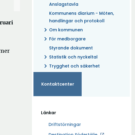
Anslagstavla
Kommunens diarium - Möten,
handlingar och protokoll
ruari
chevron_right
Om kommunen
chevron_right
För medborgare
Styrande dokument
mmer
chevron_right
Statistik och nyckeltal
chevron_right
Trygghet och säkerhet
Kontaktcenter
Länkar
Driftstörningar
Ö
Destination Södertälje