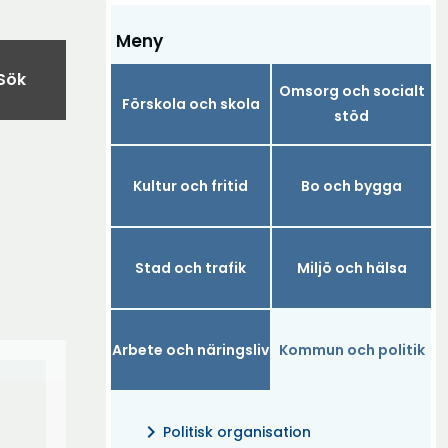
Meny
Sök
Omsorg och socialt
Förskola och skola
stöd
Kultur och fritid
Bo och bygga
Stad och trafik
Miljö och hälsa
Arbete och näringsliv
Kommun och politik
chevron_right
Politisk organisation