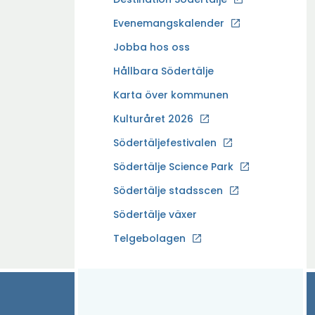
p
Evenemangskalender
p
Ö
Jobba hos oss
n
p
a
Hållbara Södertälje
p
i
Karta över kommunen
n
n
a
Kulturåret 2026
y
i
t
Södertäljefestivalen
n
t
Ö
Södertälje Science Park
y
f
p
t
Södertälje stadsscen
ö
p
t
n
Södertälje växer
n
f
s
a
Ö
Telgebolagen
ö
t
i
p
n
e
n
p
s
r
y
n
t
t
a
e