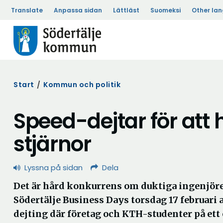
Translate
Anpassa sidan
Lättläst
Suomeksi
Other la
Start
/
Kommun och politik
Speed-dejtar för att
stjärnor
Lyssna på sidan
Dela
Det är hård konkurrens om duktiga ingenjör
Södertälje Business Days torsdag 17 februari
dejting där företag och KTH-studenter på ett e